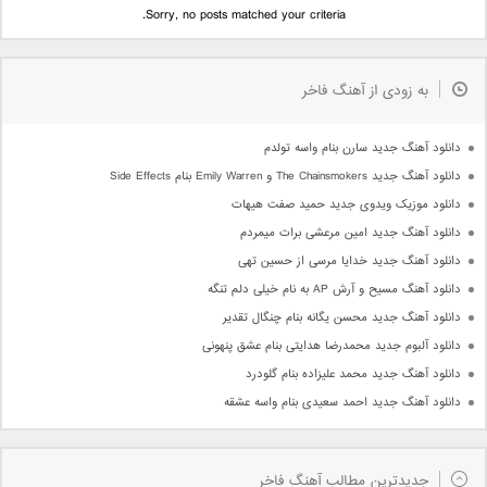
Sorry, no posts matched your criteria.
به زودی از آهنگ فاخر
دانلود آهنگ جدید سارن بنام واسه تولدم
دانلود آهنگ جدید The Chainsmokers و Emily Warren بنام Side Effects
دانلود موزیک ویدوی جدید حمید صفت هیهات
دانلود آهنگ جدید امین مرعشی برات میمردم
دانلود آهنگ جدید خدایا مرسی از حسین تهی
دانلود آهنگ مسیح و آرش AP به نام خیلی دلم تنگه
دانلود آهنگ جدید محسن یگانه بنام چنگال تقدیر
دانلود آلبوم جدید محمدرضا هدایتی بنام عشق پنهونی
دانلود آهنگ جدید محمد علیزاده بنام گلودرد
دانلود آهنگ جدید احمد سعیدی بنام واسه عشقه
جدیدترین مطالب آهنگ فاخر