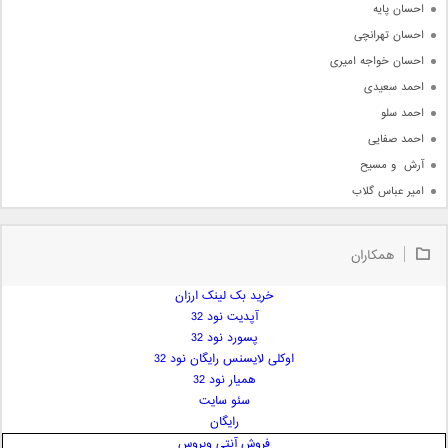
احسان پایه
احسان تهرانچی
احسان خواجه امیری
احمد سعیدی
احمد سلو
احمد صفایی
آرش  و مسیح
امیر عباس گلاب
امیر عظیمی
امیر علی
همکاران
امیر فرجام
امیر مسعود
خرید بک لینک ارزان
آپدیت نود 32
امیر وکیلی
پسورد نود 32
امیر یگانه
اوکلی لایسنس رایگان نود 32
امین حبیبی
همیار نود 32
امین رستمی
سئو سایت
رایگان
امین فیاض
فروش آنتی ویروس