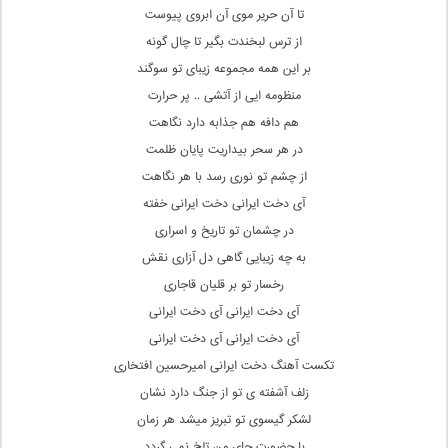
تا آن حریر موی آن ابروی پیوست
از ترس لبخندت بگیر تا چال گونه
بر این همه مجموعه زیبای تو سوگند
منظومه ایی از آتشی .. پر حرارت
هم دافه هم جذابه دارد نگاهت
در هر سحر بیداریت پایان ظلمت
از چشم تو نوری رسد با هر نگاهت
آی دخت ایرانی دخت ایرانی خفته
در چشمان تو تاریخ و اسراری
به چه زیبایی گاهی دل آزاری نقش
رخسار تو بر قلیان قاجاری
آی دخت ایرانی آی دخت ایرانی
آی دخت ایرانی آی دخت ایرانی
تکست آهنگ دخت ایرانی امیرحسین افتخاری
زلف آشفته ی تو از جنگ دارد نشان
لشکر گیسوی تو تبریز میشد هر زمان
با حضورت چای من تلخ نمی گردد