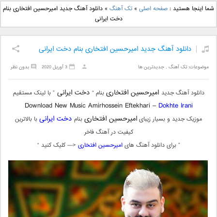
دانلود آهنگ جدید بهنام
دانلود آهنگ جدید علی
شما اینجا هستید :
صفحه اصلی
»
تک آهنگ
»
دانلود آهنگ جدید امیرحسین افتخاری بنام
بانی بنام قرص قمر 2
یاسینی بنام دورترین نزدیک
دخت ایرانی
دانلود آهنگ جدید امیرحسین افتخاری بنام دخت ایرانی
موضوعات:
تک آهنگ
,
جدیدترین ها
3 آوریل 2020
بدون نظر
امیرحسین افتخاری
دخت ایرانی
دانلود آهنگ جدید
بنام “
” با لینک مستقیم
Download New Music
Amirhossein Eftekhari –
Dokhte Irani
امیرحسین افتخاری
دخت ایرانی
موزیک جدید و بسیار زیبای
بنام
با بالاترین
کیفیت در آهنگ فاخر
” برای دانلود آهنگ های
امیرحسین افتخاری
<— کلیک کنید “