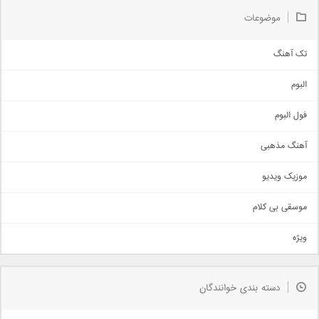
موضوعات
تک آهنگ
آهنگ شاد
البوم
غمگین
اجتماعی
فول البوم
آهنگ عاشقانه
آهنگ مذهبی
حماسی
اذری
موزیک ویدیو
سنتی
اهنگ بندرعباسی
موسقی بی کلام
تیتراژ
ویژه
دمو
مذهبی
به زودی
دسته بندی خوانندگان
جدیدترین ها
آرشیو