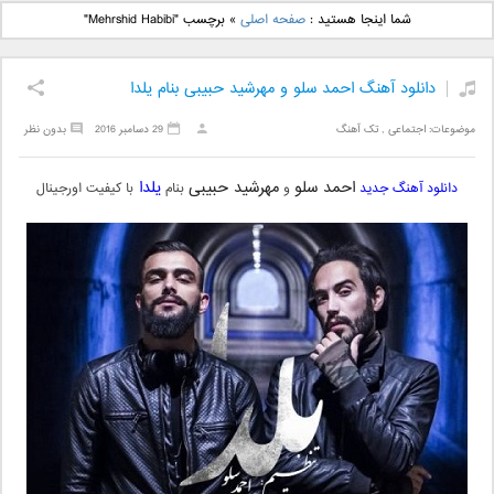
دانلود آهنگ جدید بهنام
دانلود آهنگ جدید علی
شما اینجا هستید :
صفحه اصلی
»
برچسب "Mehrshid Habibi"
بانی بنام قرص قمر 2
یاسینی بنام دورترین نزدیک
دانلود آهنگ احمد سلو و مهرشید حبیبی بنام یلدا
موضوعات:
اجتماعی
,
تک آهنگ
29 دسامبر 2016
بدون نظر
احمد سلو
مهرشید حبیبی
یلدا
دانلود آهنگ جدید
و
بنام
با کیفیت اورجینال