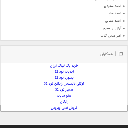
احمد سعیدی
احمد سلو
احمد صفایی
آرش  و مسیح
امیر عباس گلاب
امیر عظیمی
امیر علی
همکاران
امیر فرجام
امیر مسعود
خرید بک لینک ارزان
آپدیت نود 32
امیر وکیلی
پسورد نود 32
امیر یگانه
اوکلی لایسنس رایگان نود 32
امین حبیبی
همیار نود 32
امین رستمی
سئو سایت
رایگان
امین فیاض
فروش آنتی ویروس
ایمان غلامی
ایمان فلاح
بابک جهانبخش