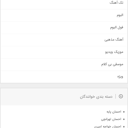
تک آهنگ
آهنگ شاد
البوم
غمگین
اجتماعی
فول البوم
آهنگ عاشقانه
آهنگ مذهبی
حماسی
اذری
موزیک ویدیو
سنتی
اهنگ بندرعباسی
موسقی بی کلام
تیتراژ
ویژه
دمو
مذهبی
به زودی
دسته بندی خوانندگان
جدیدترین ها
آرشیو
احسان پایه
احسان تهرانچی
احسان خواجه امیری