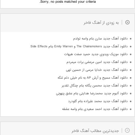
Sorry, no posts matched your criteria.
به زودی از آهنگ فاخر
دانلود آهنگ جدید سارن بنام واسه تولدم
دانلود آهنگ جدید The Chainsmokers و Emily Warren بنام Side Effects
دانلود موزیک ویدوی جدید حمید صفت هیهات
دانلود آهنگ جدید امین مرعشی برات میمردم
دانلود آهنگ جدید خدایا مرسی از حسین تهی
دانلود آهنگ مسیح و آرش AP به نام خیلی دلم تنگه
دانلود آهنگ جدید محسن یگانه بنام چنگال تقدیر
دانلود آلبوم جدید محمدرضا هدایتی بنام عشق پنهونی
دانلود آهنگ جدید محمد علیزاده بنام گلودرد
دانلود آهنگ جدید احمد سعیدی بنام واسه عشقه
جدیدترین مطالب آهنگ فاخر