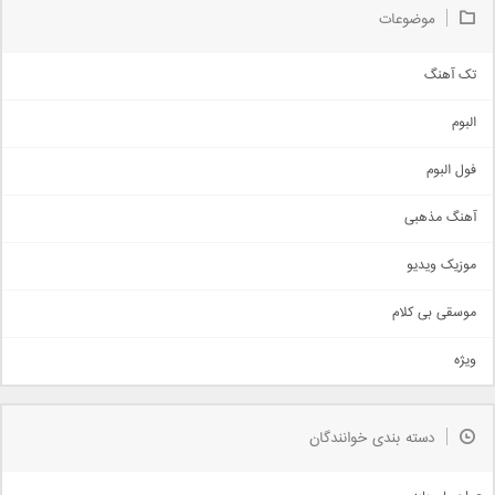
موضوعات
تک آهنگ
آهنگ شاد
البوم
غمگین
اجتماعی
فول البوم
آهنگ عاشقانه
آهنگ مذهبی
حماسی
اذری
موزیک ویدیو
سنتی
اهنگ بندرعباسی
موسقی بی کلام
تیتراژ
ویژه
دمو
مذهبی
به زودی
دسته بندی خوانندگان
جدیدترین ها
آرشیو