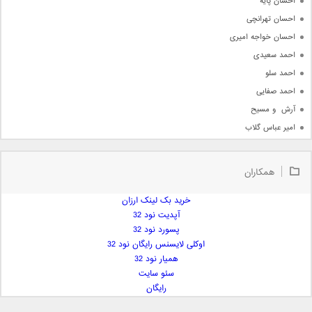
احسان پایه
احسان تهرانچی
احسان خواجه امیری
احمد سعیدی
احمد سلو
احمد صفایی
آرش  و مسیح
امیر عباس گلاب
امیر عظیمی
امیر علی
همکاران
امیر فرجام
امیر مسعود
خرید بک لینک ارزان
آپدیت نود 32
امیر وکیلی
پسورد نود 32
امیر یگانه
اوکلی لایسنس رایگان نود 32
امین حبیبی
همیار نود 32
امین رستمی
سئو سایت
رایگان
امین فیاض
ایمان غلامی