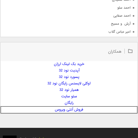
احمد سلو
احمد صفایی
آرش  و مسیح
امیر عباس گلاب
امیر عظیمی
امیر علی
همکاران
امیر فرجام
امیر مسعود
خرید بک لینک ارزان
آپدیت نود 32
امیر وکیلی
پسورد نود 32
امیر یگانه
اوکلی لایسنس رایگان نود 32
امین حبیبی
همیار نود 32
امین رستمی
سئو سایت
رایگان
امین فیاض
فروش آنتی ویروس
ایمان غلامی
ایمان فلاح
بابک جهانبخش
بابک رادمنش