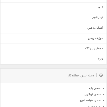
آهنگ شاد
البوم
غمگین
اجتماعی
فول البوم
آهنگ عاشقانه
آهنگ مذهبی
حماسی
اذری
موزیک ویدیو
سنتی
اهنگ بندرعباسی
موسقی بی کلام
تیتراژ
ویژه
دمو
مذهبی
به زودی
دسته بندی خوانندگان
جدیدترین ها
آرشیو
احسان پایه
احسان تهرانچی
احسان خواجه امیری
احمد سعیدی