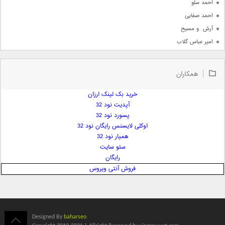
احمد سلو
احمد صفایی
آرش  و مسیح
امیر عباس گلاب
امیر عظیمی
امیر علی
همکاران
امیر فرجام
امیر مسعود
خرید بک لینک ارزان
آپدیت نود 32
امیر وکیلی
پسورد نود 32
امیر یگانه
اوکلی لایسنس رایگان نود 32
امین حبیبی
همیار نود 32
امین رستمی
سئو سایت
رایگان
امین فیاض
فروش آنتی ویروس
ایمان غلامی
ایمان فلاح
بابک جهانبخش
بابک رادمنش
Designed By
baharseo
بابک مافی