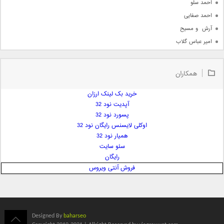
احمد سلو
احمد صفایی
آرش  و مسیح
امیر عباس گلاب
امیر عظیمی
امیر علی
همکاران
امیر فرجام
امیر مسعود
خرید بک لینک ارزان
آپدیت نود 32
امیر وکیلی
پسورد نود 32
امیر یگانه
اوکلی لایسنس رایگان نود 32
امین حبیبی
همیار نود 32
امین رستمی
سئو سایت
رایگان
امین فیاض
فروش آنتی ویروس
ایمان غلامی
ایمان فلاح
بابک جهانبخش
بابک رادمنش
Designed By
baharseo
بابک مافی