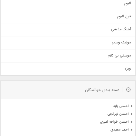
آهنگ شاد
البوم
غمگین
اجتماعی
فول البوم
آهنگ عاشقانه
آهنگ مذهبی
حماسی
اذری
موزیک ویدیو
سنتی
اهنگ بندرعباسی
موسقی بی کلام
تیتراژ
ویژه
دمو
مذهبی
به زودی
دسته بندی خوانندگان
جدیدترین ها
آرشیو
احسان پایه
احسان تهرانچی
احسان خواجه امیری
احمد سعیدی