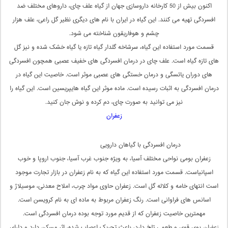
اکنون بیش از 50 کارخانه داروسازی جهان از گیاه علف چای، داروهای مختلف ضد
افسردگی تهیه می کنند. این گیاه در ایران با نام های دیگری نظیر گل راعی، علف هزار
چشم و هوفاریقون شناخته می شود.
قسمت مورد استفاده این گیاه، سرشاخه گلدار گیاه تازه یا گیاه خشک شده و نیز گل
های تازه گیاه است. علف چای در درمان افسردگی های خفیف عصبی همچون افسردگی
های دوران یائسگی و درمان خستگی های عصبی موثر است. خاصیت این گیاه در
درمان افسردگی به اثبات رسیده است. ماده موثر این گیاه هایپریسین است. این گیاه را
نیز می توانید به صورت چای، دم کرده و نوش جان کنید.
زعفران
درمان افسردگی با گیاهان دارویی
زعفران بومی نواحی مختلف آسیا، به ویژه جنوب غرب آسیا، جنوب اروپا و خوب
اسپانیاست. قسمت مورد استفاده این گیاه که به نام زعفران در بازار تجارت موجود
است انتهای خامه و کلاله گل است. زعفران حاوی مواد چرب، املاح معدنی، موسیلاژ و
اسانس های فراوانی است. رنگ زعفران مربوط به ماده ای به نام کرویسن است.
مهمترین خاصیت زعفران که از قدیم مورد توجه بوده درمان افسردگی است.
زعفران بوی قوی و طعمی تلخ دارد، باعث تحریک اعصاب شده، اثر مسکن دارد و دارای