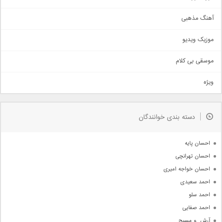
آهنگ عاشقانه
آهنگ مذهبی
حماسی
اذری
موزیک ویدیو
سنتی
اهنگ بندرعباسی
موسقی بی کلام
تیتراژ
ویژه
دمو
مذهبی
به زودی
دسته بندی خوانندگان
جدیدترین ها
آرشیو
احسان پایه
احسان تهرانچی
احسان خواجه امیری
احمد سعیدی
احمد سلو
احمد صفایی
آرش  و مسیح