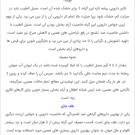
گویند.
تاثیر دارویی ریشه تازه این گیاه، 3 برابر خشک شده آن است. سنبل الطیب باید در
حرارت کم، خشک شود زیرا حرارت بالا تمام اثر دارویی آن را از بین می برد. یکی از مهم
ترین خواص دارویی این گیاه خاصیت آرام بخش بودن آن است. سنبل الطیب با
داشتن خاصیت ضد تشنج در رفع ناراحتی های عصبی و کاهش صرع نیز مفید است.
دلهره، تشویش و نگرانی را تا حد زیادی از بین می برد و جایگزین خوبی برای قرص ها
و داروهای آرام بخش است.
نحوه مصرف
مقدار 2 تا 4 گرم سنبل الطیب را که قبلا کوبیده شده باشد در یک لیوان آب جوش
ریخته به مدت نیم ساعت باقی بگذارید تا دم بکشد. سپس آن را صاف کرده و روزی 3
بار، هر بار یک فنجان میل کنید. این نوشیدنی معالج تمام حالات عصبی، سرگیجه،
ناآرامی های عصبی، ضد ترس شبانه اطفال و آرام بخش بسیار خوبی برای کارهای فکری
زیاد است.
علف چای
یکی از بهترین داروهای گیاهی ضد افسردگی که خاصیت دارویی و خواص ارزنده دیگری
نیز دارد، علف چای است. قدمت مصرف این گیاه بیش از 2 هزار سال است و نزد بیشتر
اقوام و ملل جهان به عنوان بهترین داروی بیماری های عصبی مورد استفاده بوده است.