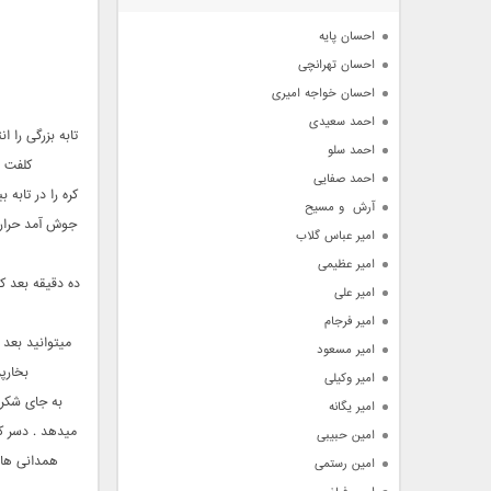
آرشیو
احسان پایه
احسان تهرانچی
احسان خواجه امیری
احمد سعیدی
تابه بزرگی را 
احمد سلو
کلفت ش
احمد صفایی
آرش  و مسیح
جوش آمد حرارت 
امیر عباس گلاب
امیر عظیمی
ده دقیقه بعد ک
امیر علی
امیر فرجام
میتوانید بعد 
امیر مسعود
بخارپ
امیر وکیلی
به جای شکر م
امیر یگانه
میدهد . دسر ک
امین حبیبی
همدانی هاس
امین رستمی