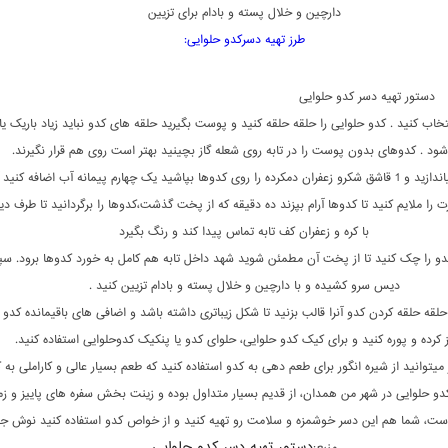
دارچین و خلال پسته و بادام برای تزیین
طرز تهیه دسرکدو حلوایی:
دستور تهیه دسر کدو حلوایی
انتخاب کنید . کدو حلوایی را حلقه حلقه کنید و پوست بگیرید حلقه های کدو نباید زیاد باریک ی
ود . کدوهای بدون پوست را در تابه روی شعله گاز بچینید بهتر است روی هم قرار نگیرند.
کره را در تابه بیاندازید و 1 قاشق شکرو زعفران دمکرده را روی کدوها بپاشید یک چهارم پیمانه آب اضافه کنی
را ملایم کنید تا کدوها آرام بپزند ده دقیقه که از پخت گذشت،کدوها را برگردانید تا طرف دی
با کره و زعفران کف تابه تماس پیدا کند و رنگ بگیرد
دو را چک کنید تا از پخت آن مطمئن شوید شهد داخل تابه هم کامل به خورد کدوها برود. س
دیس سرو کشیده و با دارچین و خلال پسته و بادام تزیین کنید .
حلقه حلقه کردن کدو آنرا قالب بزنید تا شکل زیباتری داشته باشد و اضافی های باقیمانده کدو را
ز کرده و پوره کنید و برای کیک کدو حلوایی، حلوای کدو یا پنکیک کدوحلوایی استفاده کنید.
یتوانید از شیره انگور برای طعم دهی به کدو استفاده کنید که طعم بسیار عالی و کاراملی به 
دو حلوایی در شهر من همدان، از قدیم بسیار متداول بوده و زینت بخش سفره های پاییز و ز
ت، شما هم این دسر خوشمزه و سلامت رو تهیه کنید و از خواص کدو استفاده کنید نوش ج
دستور تهیه دسر کدو حلوایی