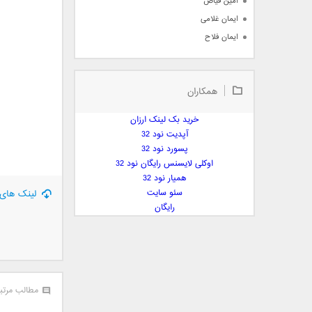
امین فیاض
ایمان غلامی
ایمان فلاح
بابک جهانبخش
بابک رادمنش
همکاران
بابک مافی
باراد
خرید بک لینک ارزان
بنیامین بهادری
آپدیت نود 32
بهراد شهریاری
پسورد نود 32
اوکلی لایسنس رایگان نود 32
بهنام صفوی
همیار نود 32
بهنام علمشاهی
سئو سایت
لینک های 
 پارسا صدیق
رایگان
پارسا چیلیک
پازل بند
پویا
پویا سالکی
مطالب مرتب
پویان
پیمان زارعی