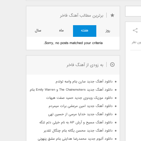
دید فرزاد
دانلود آهنگ جدید بهنام
دانلود آهنگ جدید علی
 آتیش
بانی بنام قرص قمر 2
یاسینی بنام دورترین نزدیک
برترین مطالب آهنگ فاخر
روز
هفته
ماه
سال
ون نظر
Sorry, no posts matched your criteria.
به زودی از آهنگ فاخر
دانلود آهنگ جدید سارن بنام واسه تولدم
دانلود آهنگ جدید The Chainsmokers و Emily Warren بنام Side Effects
دانلود موزیک ویدوی جدید حمید صفت هیهات
دانلود آهنگ جدید امین مرعشی برات میمردم
دانلود آهنگ جدید خدایا مرسی از حسین تهی
دانلود آهنگ مسیح و آرش AP به نام خیلی دلم تنگه
دانلود آهنگ جدید محسن یگانه بنام چنگال تقدیر
دانلود آلبوم جدید محمدرضا هدایتی بنام عشق پنهونی