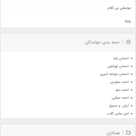
اهنگ بندرعباسی
موسقی بی کلام
تیتراژ
ویژه
دمو
مذهبی
به زودی
دسته بندی خوانندگان
جدیدترین ها
آرشیو
احسان پایه
احسان تهرانچی
احسان خواجه امیری
احمد سعیدی
احمد سلو
احمد صفایی
آرش  و مسیح
امیر عباس گلاب
امیر عظیمی
امیر علی
همکاران