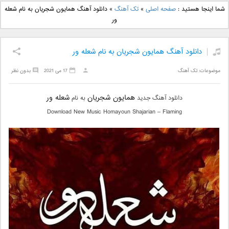
دانلود آهنگ جدید بهنام
دانلود آهنگ جدید علی
شما اینجا هستید :
صفحه اصلی
»
تک آهنگ
»
دانلود آهنگ همایون شجریان به نام شعله
بانی بنام قرص قمر 2
یاسینی بنام دورترین نزدیک
ور
دانلود آهنگ همایون شجریان به نام شعله ور
موضوعات:
تک آهنگ
17 می 2021
بدون نظر
همایون شجریان
شعله ور
دانلود آهنگ جدید
به نام
Download New Music Homayoun Shajarian – Flaming