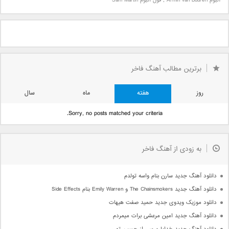
آلبوم Armin van Buuren
,
فول آلبوم Sam Martin
برترین مطالب آهنگ فاخر
روز
هفته
ماه
سال
Sorry, no posts matched your criteria.
به زودی از آهنگ فاخر
دانلود آهنگ جدید سارن بنام واسه تولدم
دانلود آهنگ جدید The Chainsmokers و Emily Warren بنام Side Effects
دانلود موزیک ویدوی جدید حمید صفت هیهات
دانلود آهنگ جدید امین مرعشی برات میمردم