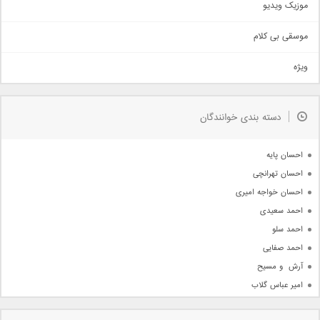
موزیک ویدیو
سنتی
اهنگ بندرعباسی
موسقی بی کلام
تیتراژ
ویژه
دمو
مذهبی
به زودی
دسته بندی خوانندگان
جدیدترین ها
آرشیو
احسان پایه
احسان تهرانچی
احسان خواجه امیری
احمد سعیدی
احمد سلو
احمد صفایی
آرش  و مسیح
امیر عباس گلاب
امیر عظیمی