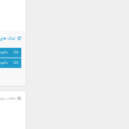
سامان جلیلی
سعید شهروز
سعید مدرس
سیامک عباسی
سیاوش قمصری
لینک های 
سیروان خسروی
سینا بهداد
128
دانلود
سینا حجازی
320
دانلود
سینا سرلک
شاهین جمشیدپور
شهاب رمضان
شهرام شکوهی
علی ارشدی
مطالب مرتب
علی اصحابی
علی بابا
علی باقری
علی پیشتاز