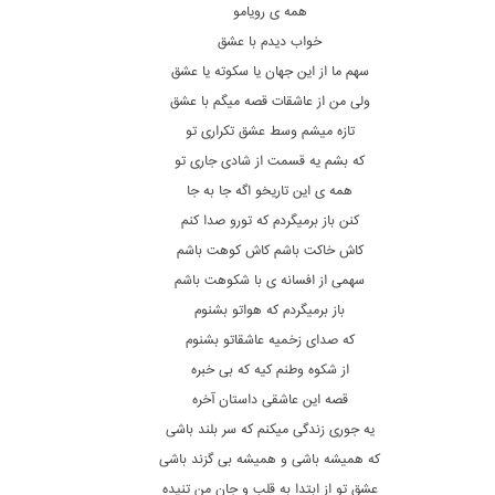
همه ی رویامو
خواب دیدم با عشق
سهم ما از این جهان یا سکوته یا عشق
ولی من از عاشقات قصه میگم با عشق
تازه میشم وسط عشق تکراری تو
که بشم یه قسمت از شادی جاری تو
همه ی این تاریخو اگه جا به جا
کنن باز برمیگردم که تورو صدا کنم
کاش خاکت باشم کاش کوهت باشم
سهمی از افسانه ی با شکوهت باشم
باز برمیگردم که هواتو بشنوم
که صدای زخمیه عاشقاتو بشنوم
از شکوه وطنم کیه که بی خبره
قصه این عاشقی داستان آخره
یه جوری زندگی میکنم که سر بلند باشی
که همیشه باشی و همیشه بی گزند باشی
عشق تو از ابتدا به قلب و جان من تنیده