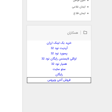
امین فیاض
ایمان غلامی
ایمان فلاح
بابک جهانبخش
بابک رادمنش
همکاران
بابک مافی
باراد
خرید بک لینک ارزان
بنیامین بهادری
آپدیت نود 32
بهراد شهریاری
پسورد نود 32
اوکلی لایسنس رایگان نود 32
بهنام صفوی
همیار نود 32
بهنام علمشاهی
سئو سایت
 پارسا صدیق
رایگان
پارسا چیلیک
فروش آنتی ویروس
پازل بند
پویا
پویا سالکی
پویان
پیمان زارعی