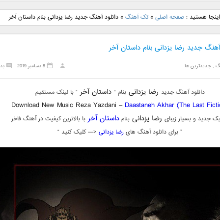
نگ جدید رضا
دانلود آهنگ جدید علی
دانلود آهنگ جدید مهدی
دانلود آهنگ ج
اینجا هستید :
صفحه اصلی
»
تک آهنگ
»
دانلود آهنگ جدید رضا یزدانی بنام داستان آخر
بنام نگار
لهراسبی بنام صورت
یراحی بنام اسرار
فرزین بنام
آهنگ جدید رضا یزدانی بنام داستان آخر
گ
,
جدیدترین ها
8 دسامبر 2019
بد
رضا یزدانی
داستان آخر
دانلود آهنگ جدید
بنام “
” با لینک مستقیم
Download New Music Reza Yazdani –
Daastaneh Akhar (The Last Ficti
رضا یزدانی
داستان آخر
ک جدید و بسیار زیبای
بنام
با بالاترین کیفیت در آهنگ فاخر
” برای دانلود آهنگ های
رضا یزدانی
<— کلیک کنید “