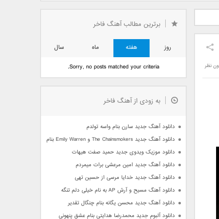
دید فرزاد
دانلود آهنگ جدید بهنام
دانلود آهنگ جدید علی
 آتیش
بانی بنام قرص قمر 2
یاسینی بنام دورترین نزدیک
برترین مطالب آهنگ فاخر
روز
هفته
ماه
سال
ون نظر
Sorry, no posts matched your criteria.
به زودی از آهنگ فاخر
دانلود آهنگ جدید سارن بنام واسه تولدم
دانلود آهنگ جدید The Chainsmokers و Emily Warren بنام Side Effects
دانلود موزیک ویدوی جدید حمید صفت هیهات
دانلود آهنگ جدید امین مرعشی برات میمردم
دانلود آهنگ جدید خدایا مرسی از حسین تهی
دانلود آهنگ مسیح و آرش AP به نام خیلی دلم تنگه
دانلود آهنگ جدید محسن یگانه بنام چنگال تقدیر
دانلود آلبوم جدید محمدرضا هدایتی بنام عشق پنهونی