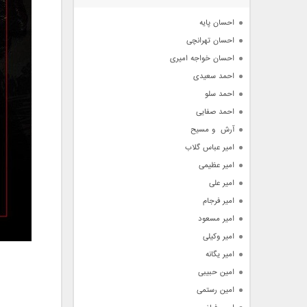
آرشیو
احسان پایه
احسان تهرانچی
احسان خواجه امیری
احمد سعیدی
احمد سلو
احمد صفایی
آرش  و مسیح
امیر عباس گلاب
امیر عظیمی
امیر علی
امیر فرجام
امیر مسعود
امیر وکیلی
امیر یگانه
امین حبیبی
امین رستمی