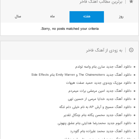
برترین مطالب آهنگ فاخر
روز
هفته
ماه
سال
Sorry, no posts matched your criteria.
به زودی از آهنگ فاخر
دانلود آهنگ جدید سارن بنام واسه تولدم
دانلود آهنگ جدید The Chainsmokers و Emily Warren بنام Side Effects
دانلود موزیک ویدوی جدید حمید صفت هیهات
دانلود آهنگ جدید امین مرعشی برات میمردم
دانلود آهنگ جدید خدایا مرسی از حسین تهی
دانلود آهنگ مسیح و آرش AP به نام خیلی دلم تنگه
دانلود آهنگ جدید محسن یگانه بنام چنگال تقدیر
دانلود آلبوم جدید محمدرضا هدایتی بنام عشق پنهونی
دانلود آهنگ جدید محمد علیزاده بنام گلودرد