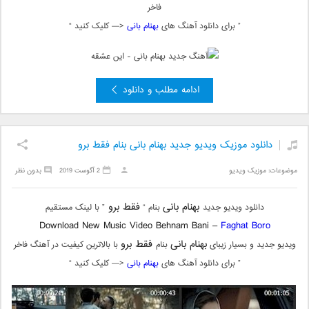
فاخر
” برای دانلود آهنگ های
بهنام بانی
<— کلیک کنید “
ادامه مطلب و دانلود
دانلود موزیک ویدیو جدید بهنام بانی بنام فقط برو
موضوعات:
موزیک ویدیو
2 آگوست 2019
بدون نظر
بهنام بانی
فقط برو
دانلود ویدیو جدید
بنام “
” با لینک مستقیم
Download New Music Video Behnam Bani –
Faghat Boro
بهنام بانی
فقط برو
ویدیو جدید و بسیار زیبای
بنام
با بالاترین کیفیت در آهنگ فاخر
” برای دانلود آهنگ های
بهنام بانی
<— کلیک کنید “