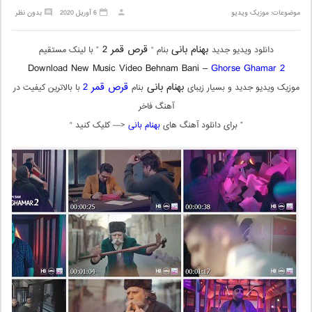
موضوعات:
موزیک ویدیو
6 آوریل 2020
بدون نظر
بهنام بانی
قرص قمر 2
دانلود ویدیو جدید
بنام “
” با لینک مستقیم
Download New Music Video Behnam Bani –
Ghorse Ghamar 2
بهنام بانی
قرص قمر 2
موزیک ویدیو جدید و بسیار زیبای
بنام
با بالاترین کیفیت در
آهنگ فاخر
” برای دانلود آهنگ های
بهنام بانی
<— کلیک کنید “