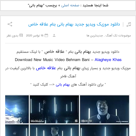
دانلود آهنگ جدید بهنام
دانلود آهنگ جدید علی
شما اینجا هستید :
صفحه اصلی
»
برچسب "بهنام بانی"
بانی بنام قرص قمر 2
یاسینی بنام دورترین نزدیک
دانلود موزیک ویدیو جدید بهنام بانی بنام علاقه خاص
موضوعات:
تک آهنگ
,
جدیدترین ها
16 نوامبر 2020
بدون نظر
بهنام بانی
علاقه خاص
دانلود ویدیو جدید
بنام “
” با لینک مستقیم
Download New Music Video Behnam Bani –
Alagheye Khas
بهنام بانی
علاقه خاص
موزیک ویدیو جدید و بسیار زیبای
بنام
با بالاترین کیفیت در
آهنگ فاخر
” برای دانلود آهنگ های
بهنام بانی
<— کلیک کنید “