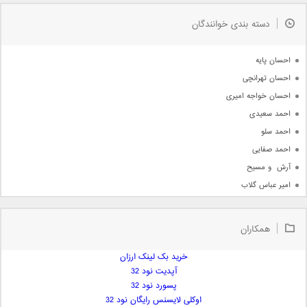
به زودی
دسته بندی خوانندگان
جدیدترین ها
آرشیو
احسان پایه
احسان تهرانچی
احسان خواجه امیری
احمد سعیدی
احمد سلو
احمد صفایی
آرش  و مسیح
امیر عباس گلاب
امیر عظیمی
امیر علی
همکاران
امیر فرجام
امیر مسعود
خرید بک لینک ارزان
آپدیت نود 32
امیر وکیلی
پسورد نود 32
امیر یگانه
اوکلی لایسنس رایگان نود 32