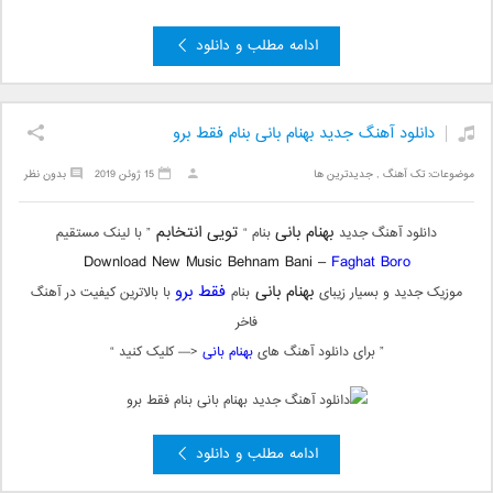
ادامه مطلب و دانلود
دانلود آهنگ جدید بهنام بانی بنام فقط برو
موضوعات:
تک آهنگ
,
جدیدترین ها
15 ژوئن 2019
بدون نظر
بهنام بانی
تویی انتخابم
دانلود آهنگ جدید
بنام “
” با لینک مستقیم
Download New Music Behnam Bani –
Faghat Boro
بهنام بانی
فقط برو
موزیک جدید و بسیار زیبای
بنام
با بالاترین کیفیت در آهنگ
فاخر
” برای دانلود آهنگ های
بهنام بانی
<— کلیک کنید “
ادامه مطلب و دانلود