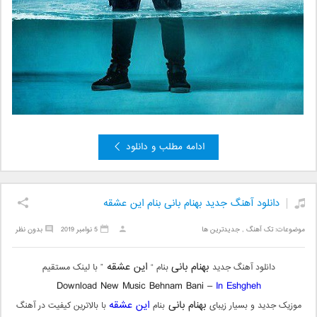
ادامه مطلب و دانلود
دانلود آهنگ جدید بهنام بانی بنام این عشقه
موضوعات:
تک آهنگ
,
جدیدترین ها
5 نوامبر 2019
بدون نظر
بهنام بانی
این عشقه
دانلود آهنگ جدید
بنام “
” با لینک مستقیم
Download New Music Behnam Bani –
In Eshgheh
بهنام بانی
این عشقه
موزیک جدید و بسیار زیبای
بنام
با بالاترین کیفیت در آهنگ