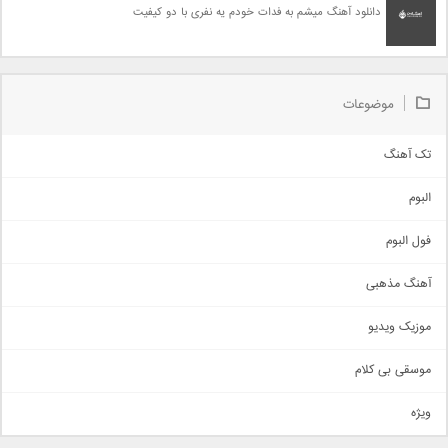
دانلود آهنگ میشم به فدات خودم یه نفری با دو کیفیت
موضوعات
تک آهنگ
آهنگ شاد
البوم
غمگین
اجتماعی
فول البوم
آهنگ عاشقانه
آهنگ مذهبی
حماسی
اذری
موزیک ویدیو
سنتی
اهنگ بندرعباسی
موسقی بی کلام
تیتراژ
ویژه
دمو
مذهبی