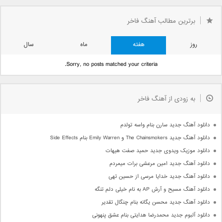
برترین مطالب آهنگ فاخر
روز
هفته
ماه
سال
Sorry, no posts matched your criteria.
به زودی از آهنگ فاخر
دانلود آهنگ جدید سارن بنام واسه تولدم
دانلود آهنگ جدید The Chainsmokers و Emily Warren بنام Side Effects
دانلود موزیک ویدوی جدید حمید صفت هیهات
دانلود آهنگ جدید امین مرعشی برات میمردم
دانلود آهنگ جدید خدایا مرسی از حسین تهی
دانلود آهنگ مسیح و آرش AP به نام خیلی دلم تنگه
دانلود آهنگ جدید محسن یگانه بنام چنگال تقدیر
دانلود آلبوم جدید محمدرضا هدایتی بنام عشق پنهونی