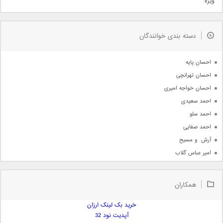
ویژه
دمو
مذهبی
به زودی
دسته بندی خوانندگان
جدیدترین ها
آرشیو
احسان پایه
احسان تهرانچی
احسان خواجه امیری
احمد سعیدی
احمد سلو
احمد صفایی
آرش  و مسیح
امیر عباس گلاب
امیر عظیمی
امیر علی
همکاران
امیر فرجام
امیر مسعود
خرید بک لینک ارزان
آپدیت نود 32
امیر وکیلی