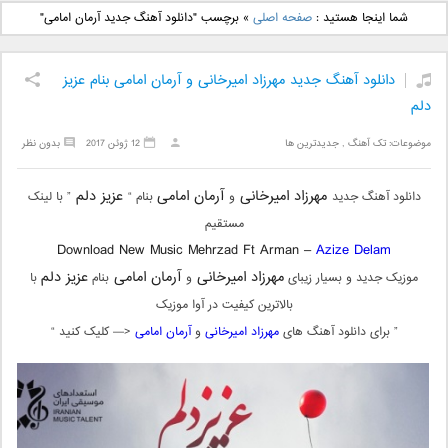
دانلود آهنگ جدید بهنام
دانلود آهنگ جدید علی
شما اینجا هستید :
صفحه اصلی
»
برچسب "دانلود آهنگ جدید آرمان امامی"
بانی بنام قرص قمر 2
یاسینی بنام دورترین نزدیک
دانلود آهنگ جدید مهرزاد امیرخانی و آرمان امامی بنام عزیز
دلم
موضوعات:
تک آهنگ
,
جدیدترین ها
12 ژوئن 2017
بدون نظر
مهرزاد امیرخانی
آرمان امامی
عزیز دلم
دانلود آهنگ جدید
و
بنام “
” با لینک
مستقیم
Download New Music Mehrzad Ft Arman –
Azize Delam
مهرزاد امیرخانی
آرمان امامی
عزیز دلم
موزیک جدید و بسیار زیبای
و
بنام
با
بالاترین کیفیت در آوا موزیک
” برای دانلود آهنگ های
مهرزاد امیرخانی
و
آرمان امامی
<— کلیک کنید “