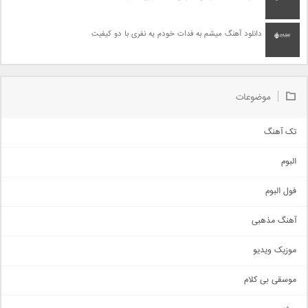
دانلود آهنگ میشم به فدات خودم یه نفری با دو کیفیت
موضوعات
تک آهنگ
آهنگ شاد
البوم
غمگین
اجتماعی
فول البوم
آهنگ عاشقانه
آهنگ مذهبی
حماسی
اذری
موزیک ویدیو
سنتی
اهنگ بندرعباسی
موسقی بی کلام
تیتراژ