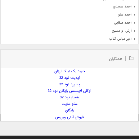
احمد سعیدی
احمد سلو
احمد صفایی
آرش  و مسیح
امیر عباس گلاب
امیر عظیمی
امیر علی
همکاران
امیر فرجام
امیر مسعود
خرید بک لینک ارزان
آپدیت نود 32
امیر وکیلی
پسورد نود 32
امیر یگانه
اوکلی لایسنس رایگان نود 32
امین حبیبی
همیار نود 32
امین رستمی
سئو سایت
رایگان
امین فیاض
فروش آنتی ویروس
ایمان غلامی
ایمان فلاح
بابک جهانبخش