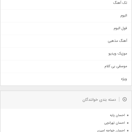
تک آهنگ
آهنگ شاد
البوم
غمگین
اجتماعی
فول البوم
آهنگ عاشقانه
آهنگ مذهبی
حماسی
اذری
موزیک ویدیو
سنتی
اهنگ بندرعباسی
موسقی بی کلام
تیتراژ
ویژه
دمو
مذهبی
به زودی
دسته بندی خوانندگان
جدیدترین ها
آرشیو
احسان پایه
احسان تهرانچی
احسان خواجه امیری