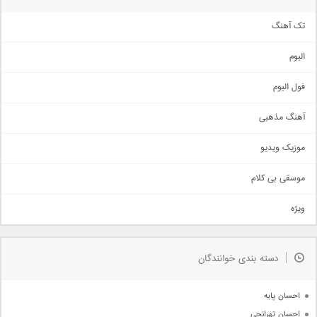
تک آهنگ
آهنگ شاد
البوم
غمگین
اجتماعی
فول البوم
آهنگ عاشقانه
آهنگ مذهبی
حماسی
اذری
موزیک ویدیو
سنتی
اهنگ بندرعباسی
موسقی بی کلام
تیتراژ
ویژه
دمو
مذهبی
به زودی
دسته بندی خوانندگان
جدیدترین ها
آرشیو
احسان پایه
احسان تهرانچی