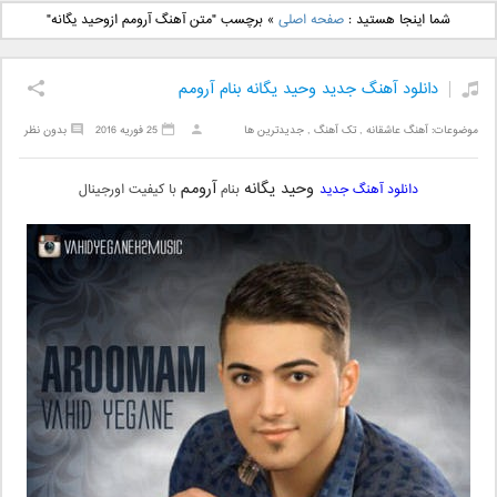
دانلود آهنگ جدید بهنام
دانلود آهنگ جدید علی
شما اینجا هستید :
صفحه اصلی
»
برچسب "متن آهنگ آرومم ازوحید یگانه"
بانی بنام قرص قمر 2
یاسینی بنام دورترین نزدیک
دانلود آهنگ جدید وحید یگانه بنام آرومم
موضوعات:
آهنگ عاشقانه
,
تک آهنگ
,
جدیدترین ها
25 فوریه 2016
بدون نظر
وحید یگانه
آرومم
دانلود آهنگ جدید
بنام
با کیفیت اورجینال