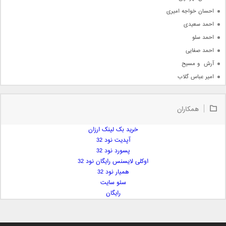
احسان خواجه امیری
احمد سعیدی
احمد سلو
احمد صفایی
آرش  و مسیح
امیر عباس گلاب
امیر عظیمی
امیر علی
همکاران
امیر فرجام
امیر مسعود
خرید بک لینک ارزان
آپدیت نود 32
امیر وکیلی
پسورد نود 32
امیر یگانه
اوکلی لایسنس رایگان نود 32
امین حبیبی
همیار نود 32
امین رستمی
سئو سایت
رایگان
امین فیاض
ایمان غلامی
ایمان فلاح