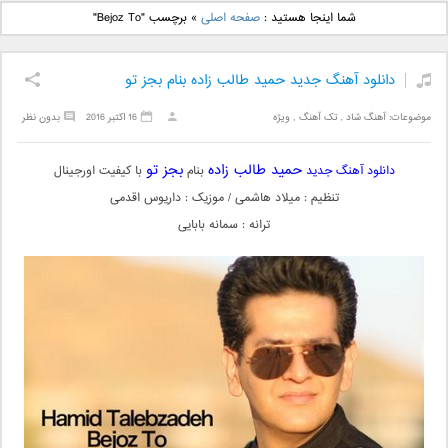
دانلود آهنگ جدید بهنام
دانلود آهنگ جدید علی
شما اینجا هستید :
صفحه اصلی
»
برچسب "Bejoz To"
بانی بنام قرص قمر 2
یاسینی بنام دورترین نزدیک
دانلود آهنگ جدید حمید طالب زاده بنام بجز تو
موضوعات:
آهنگ شاد
,
تک آهنگ
,
ویژه
16 اکتبر 2016
بدون نظر
حمید طالب زاده
بجز تو
دانلود آهنگ جدید
بنام
با کیفیت اورجینال
تنظیم : میلاد هاشمی / موزیک : داریوس اقدمی
ترانه : سمانه بابایی