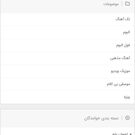
موضوعات
تک آهنگ
آهنگ شاد
البوم
غمگین
اجتماعی
فول البوم
آهنگ عاشقانه
آهنگ مذهبی
حماسی
اذری
موزیک ویدیو
سنتی
اهنگ بندرعباسی
موسقی بی کلام
تیتراژ
ویژه
دمو
مذهبی
به زودی
دسته بندی خوانندگان
جدیدترین ها
آرشیو
احسان پایه