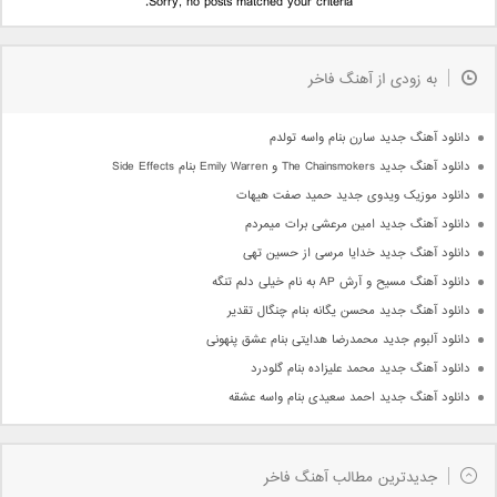
Sorry, no posts matched your criteria.
به زودی از آهنگ فاخر
دانلود آهنگ جدید سارن بنام واسه تولدم
دانلود آهنگ جدید The Chainsmokers و Emily Warren بنام Side Effects
دانلود موزیک ویدوی جدید حمید صفت هیهات
دانلود آهنگ جدید امین مرعشی برات میمردم
دانلود آهنگ جدید خدایا مرسی از حسین تهی
دانلود آهنگ مسیح و آرش AP به نام خیلی دلم تنگه
دانلود آهنگ جدید محسن یگانه بنام چنگال تقدیر
دانلود آلبوم جدید محمدرضا هدایتی بنام عشق پنهونی
دانلود آهنگ جدید محمد علیزاده بنام گلودرد
دانلود آهنگ جدید احمد سعیدی بنام واسه عشقه
جدیدترین مطالب آهنگ فاخر