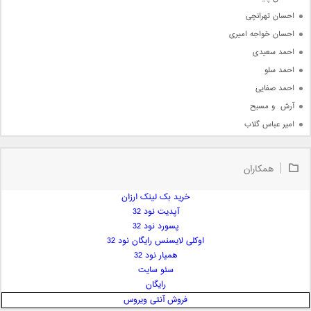
احسان تهرانچی
احسان خواجه امیری
احمد سعیدی
احمد سلو
احمد صفایی
آرش  و مسیح
امیر عباس گلاب
امیر عظیمی
امیر علی
همکاران
امیر فرجام
امیر مسعود
خرید بک لینک ارزان
آپدیت نود 32
امیر وکیلی
پسورد نود 32
امیر یگانه
اوکلی لایسنس رایگان نود 32
امین حبیبی
همیار نود 32
امین رستمی
سئو سایت
رایگان
امین فیاض
فروش آنتی ویروس
ایمان غلامی