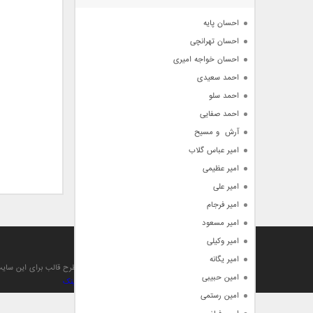
آرشیو
احسان پایه
احسان تهرانچی
احسان خواجه امیری
احمد سعیدی
احمد سلو
احمد صفایی
آرش  و مسیح
امیر عباس گلاب
امیر عظیمی
امیر علی
امیر فرجام
امیر مسعود
امیر وکیلی
آهنگ من
امیر یگانه
تمام حقوق مادی , معنوی , مطالب و طرح قالب برای این سا
امین حبیبی
بهینه سازی و صعود توسط بهترین
بک لینک
امین رستمی