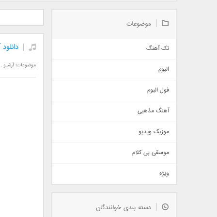
دانلود آلبوم جدید سیروان
دانلود آهنگ جدید علیرضا
دانلود آه
خسروی بنام مونولوگ
قربانی بنام خیال خوش
بهرام 
موضوعات
دانلود 
تک آهنگ
آهنگ شاد
موضوعات:
آرشیو
,
البوم
غمگین
اجتماعی
فول البوم
آهنگ عاشقانه
آهنگ مذهبی
حماسی
اذری
موزیک ویدیو
سنتی
اهنگ بندرعباسی
موسقی بی کلام
تیتراژ
ویژه
دمو
مذهبی
به زودی
دسته بندی خوانندگان
جدیدترین ها