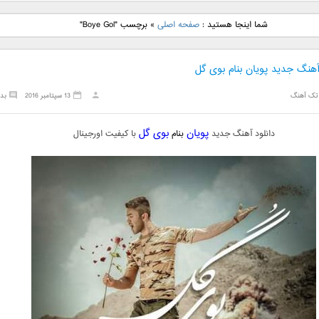
نگ جدید رضا
دانلود آهنگ جدید علی
دانلود آهنگ جدید مهدی
دانلود آهنگ ج
شما اینجا هستید :
صفحه اصلی
»
برچسب "Boye Gol"
بنام نگار
لهراسبی بنام صورت
یراحی بنام اسرار
فرزین بنام
آهنگ جدید پویان بنام بوی گل
تک آهنگ
13 سپتامبر 2016
بد
پویان
بوی گل
دانلود آهنگ جدید
بنام
با کیفیت اورجینال