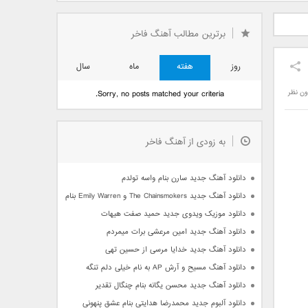
دید فرزاد
دانلود آهنگ جدید بهنام
دانلود آهنگ جدید علی
 آتیش
بانی بنام قرص قمر 2
یاسینی بنام دورترین نزدیک
برترین مطالب آهنگ فاخر
روز
هفته
ماه
سال
ون نظر
Sorry, no posts matched your criteria.
به زودی از آهنگ فاخر
دانلود آهنگ جدید سارن بنام واسه تولدم
دانلود آهنگ جدید The Chainsmokers و Emily Warren بنام Side Effects
دانلود موزیک ویدوی جدید حمید صفت هیهات
دانلود آهنگ جدید امین مرعشی برات میمردم
دانلود آهنگ جدید خدایا مرسی از حسین تهی
دانلود آهنگ مسیح و آرش AP به نام خیلی دلم تنگه
دانلود آهنگ جدید محسن یگانه بنام چنگال تقدیر
دانلود آلبوم جدید محمدرضا هدایتی بنام عشق پنهونی