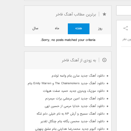
دید فرزاد
دانلود آهنگ جدید بهنام
دانلود آهنگ جدید علی
 آتیش
بانی بنام قرص قمر 2
یاسینی بنام دورترین نزدیک
برترین مطالب آهنگ فاخر
روز
هفته
ماه
سال
ون نظر
Sorry, no posts matched your criteria.
به زودی از آهنگ فاخر
دانلود آهنگ جدید سارن بنام واسه تولدم
دانلود آهنگ جدید The Chainsmokers و Emily Warren بنام Side Effects
دانلود موزیک ویدوی جدید حمید صفت هیهات
دانلود آهنگ جدید امین مرعشی برات میمردم
دانلود آهنگ جدید خدایا مرسی از حسین تهی
دانلود آهنگ مسیح و آرش AP به نام خیلی دلم تنگه
دانلود آهنگ جدید محسن یگانه بنام چنگال تقدیر
دانلود آلبوم جدید محمدرضا هدایتی بنام عشق پنهونی