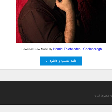
Hamid Talebzadeh
Chelcheragh
Download New Music By
|
ادامه مطلب و دانلود
یت محفوظ است.