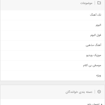
موضوعات
تک آهنگ
آهنگ شاد
البوم
غمگین
اجتماعی
فول البوم
آهنگ عاشقانه
آهنگ مذهبی
حماسی
اذری
موزیک ویدیو
سنتی
اهنگ بندرعباسی
موسقی بی کلام
تیتراژ
ویژه
دمو
مذهبی
به زودی
دسته بندی خوانندگان
جدیدترین ها
آرشیو
احسان پایه