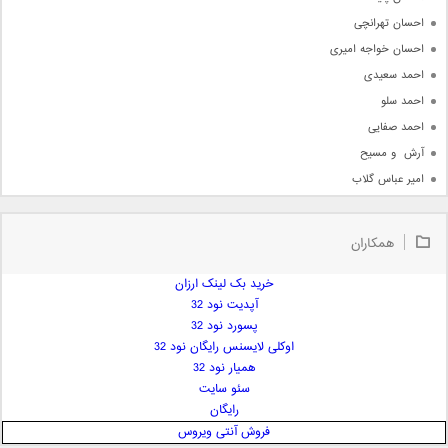
احسان تهرانچی
احسان خواجه امیری
احمد سعیدی
احمد سلو
احمد صفایی
آرش  و مسیح
امیر عباس گلاب
امیر عظیمی
امیر علی
همکاران
امیر فرجام
امیر مسعود
خرید بک لینک ارزان
آپدیت نود 32
امیر وکیلی
پسورد نود 32
امیر یگانه
اوکلی لایسنس رایگان نود 32
امین حبیبی
همیار نود 32
امین رستمی
سئو سایت
رایگان
امین فیاض
فروش آنتی ویروس
ایمان غلامی