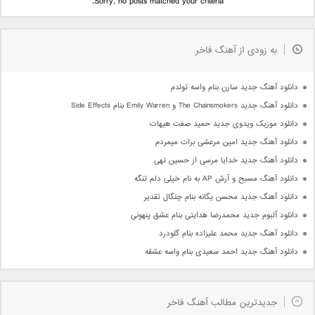
Sorry, no posts matched your criteria.
به زودی از آهنگ فاخر
دانلود آهنگ جدید سارن بنام واسه تولدم
دانلود آهنگ جدید The Chainsmokers و Emily Warren بنام Side Effects
دانلود موزیک ویدوی جدید حمید صفت هیهات
دانلود آهنگ جدید امین مرعشی برات میمردم
دانلود آهنگ جدید خدایا مرسی از حسین تهی
دانلود آهنگ مسیح و آرش AP به نام خیلی دلم تنگه
دانلود آهنگ جدید محسن یگانه بنام چنگال تقدیر
دانلود آلبوم جدید محمدرضا هدایتی بنام عشق پنهونی
دانلود آهنگ جدید محمد علیزاده بنام گلودرد
دانلود آهنگ جدید احمد سعیدی بنام واسه عشقه
جدیدترین مطالب آهنگ فاخر