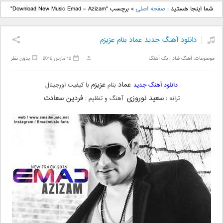
دانلود آهنگ جدید بهنام
دانلود آهنگ جدید علی
شما اینجا هستید :
صفحه اصلی
»
برچسب "Download New Music Emad – Azizam"
بانی بنام قرص قمر 2
یاسینی بنام دورترین نزدیک
دانلود آهنگ جدید عماد بنام عزیزم
موضوعات:
آهنگ شاد
,
تک آهنگ
10 مارس 2016
بدون نظر
عماد
عزیزم
دانلود آهنگ جدید
بنام
با کیفیت اورجینال
سعید نوروزی
فردین سعادت
ترانه :
آهنگ و تنظیم :