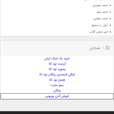
احمد سعیدی
احمد سلو
احمد صفایی
آرش  و مسیح
امیر عباس گلاب
امیر عظیمی
امیر علی
همکاران
امیر فرجام
امیر مسعود
خرید بک لینک ارزان
آپدیت نود 32
امیر وکیلی
پسورد نود 32
امیر یگانه
اوکلی لایسنس رایگان نود 32
امین حبیبی
همیار نود 32
امین رستمی
سئو سایت
رایگان
امین فیاض
فروش آنتی ویروس
ایمان غلامی
ایمان فلاح
بابک جهانبخش