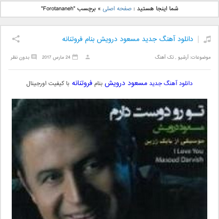
دانلود آهنگ جدید بهنام
دانلود آهنگ جدید علی
شما اینجا هستید :
صفحه اصلی
»
برچسب "Forotananeh"
بانی بنام قرص قمر 2
یاسینی بنام دورترین نزدیک
دانلود آهنگ جدید مسعود درویش بنام فروتنانه
موضوعات:
آرشیو
,
تک آهنگ
24 مارس 2017
بدون نظر
مسعود درویش
فروتنانه
دانلود آهنگ جدید
بنام
با کیفیت اورجینال