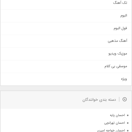
تک آهنگ
آهنگ شاد
البوم
غمگین
اجتماعی
فول البوم
آهنگ عاشقانه
آهنگ مذهبی
حماسی
اذری
موزیک ویدیو
سنتی
اهنگ بندرعباسی
موسقی بی کلام
تیتراژ
ویژه
دمو
مذهبی
به زودی
دسته بندی خوانندگان
جدیدترین ها
آرشیو
احسان پایه
احسان تهرانچی
احسان خواجه امیری