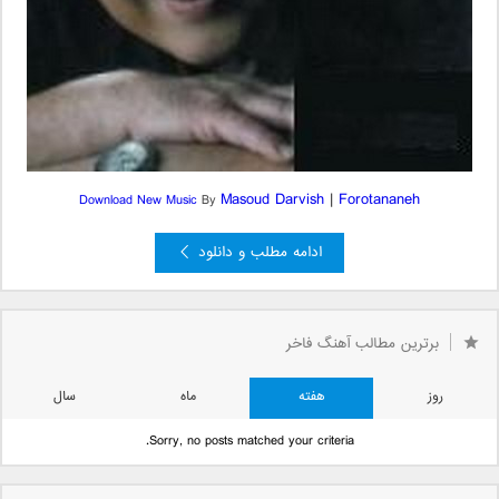
Masoud Darvish
|
Forotananeh
Download New Music
By
ادامه مطلب و دانلود
برترین مطالب آهنگ فاخر
روز
هفته
ماه
سال
Sorry, no posts matched your criteria.