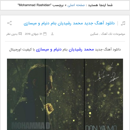
دانلود آهنگ جدید بهنام
دانلود آهنگ جدید علی
شما اینجا هستید :
صفحه اصلی
»
برچسب "Mohammad Rashidian"
بانی بنام قرص قمر 2
یاسینی بنام دورترین نزدیک
دانلود آهنگ جدید محمد رشیدیان بنام دنیام و میسازی
موضوعات:
تک آهنگ
,
غمگین
31 جولای 2016
بدون نظر
محمد رشیدیان
دنیام و میسازی
دانلود آهنگ جدید
بنام
با کیفیت اورجینال