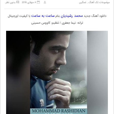
موضوعات:
تک آهنگ
,
غمگین
4 جولای 2016
بدون نظر
محمد رشیدیان
ساعت به ساعت
دانلود آهنگ جدید
بنام
با کیفیت اورجینال
ترانه: نیما جعفری / تنظیم: کاووس حسینی