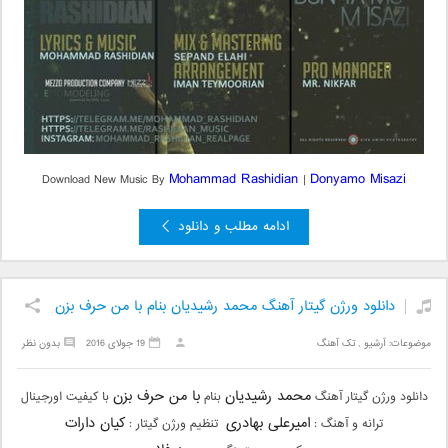
Mohammad Rashidian
Donyamo Misazi
Download New Music By
|
ادامه مطلب و دانلود
دانلود ورژن گیتار آهنگ محمد رشیدیان بنام با من حرف بزن
موضوعات:
آرشیو
,
تک آهنگ
19 جولای 2016
بدون نظر
محمد رشیدیان
با من حرف بزن
دانلود ورژن گیتار آهنگ
بنام
با کیفیت اورجینال
امیرعلی بهادری
کیان دارات
ترانه و آهنگ :
تنظیم ورژن گیتار :