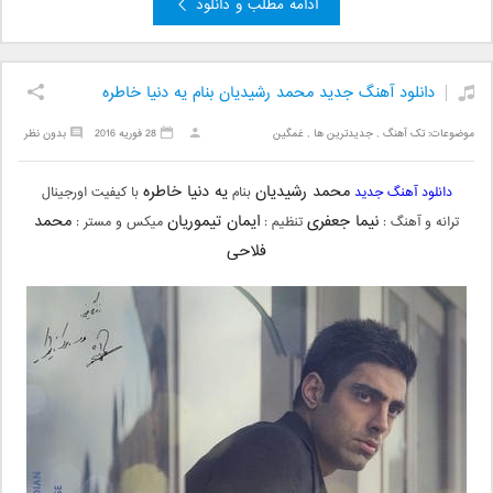
ادامه مطلب و دانلود
دانلود آهنگ جدید محمد رشیدیان بنام یه دنیا خاطره
موضوعات:
تک آهنگ
,
جدیدترین ها
,
غمگین
28 فوریه 2016
بدون نظر
محمد رشیدیان
یه دنیا خاطره
دانلود آهنگ جدید
بنام
با کیفیت اورجینال
نیما جعفری
ایمان تیموریان
محمد
ترانه و آهنگ :
تنظیم :
میکس و مستر :
فلاحی