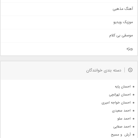
آهنگ عاشقانه
آهنگ مذهبی
حماسی
اذری
موزیک ویدیو
سنتی
اهنگ بندرعباسی
موسقی بی کلام
تیتراژ
ویژه
دمو
مذهبی
به زودی
دسته بندی خوانندگان
جدیدترین ها
آرشیو
احسان پایه
احسان تهرانچی
احسان خواجه امیری
احمد سعیدی
احمد سلو
احمد صفایی
آرش  و مسیح