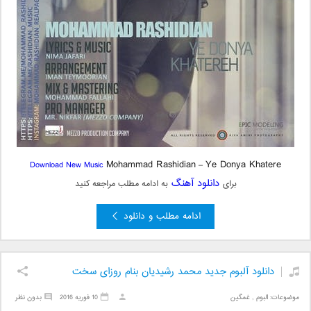
Mohammad Rashidian
Ye Donya Khatere
Download New Music
–
دانلود آهنگ
برای
به ادامه مطلب مراجعه کنید
ادامه مطلب و دانلود
دانلود آلبوم جدید محمد رشیدیان بنام روزای سخت
موضوعات:
البوم
,
غمگین
10 فوریه 2016
بدون نظر