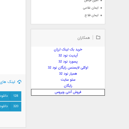
امین فیاض
ایمان غلامی
ایمان فلاح
بابک جهانبخش
بابک رادمنش
همکاران
بابک مافی
باراد
خرید بک لینک ارزان
بنیامین بهادری
آپدیت نود 32
بهراد شهریاری
پسورد نود 32
اوکلی لایسنس رایگان نود 32
بهنام صفوی
همیار نود 32
بهنام علمشاهی
سئو سایت
لینک های 
 پارسا صدیق
رایگان
پارسا چیلیک
فروش آنتی ویروس
128
دانلود
پازل بند
پویا
320
دانلود
پویا سالکی
پویان
پیمان زارعی