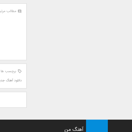
جمشید
مطالب مرتب
حامد پهلان
حامد زمانی
حامد محضرنیا
حبیب
حسین توکلی
حمید اصغری
حمید طالب زاده
حمید عسکری
برچسب ها
رامین بی باک
دانلود آهنگ جدی
رستاک
رضا شیری
رضا صادقی
رضا یزدانی
روزبه نعمت الهی
زانیار خسروی
آهنگ من
سالار عقیلی