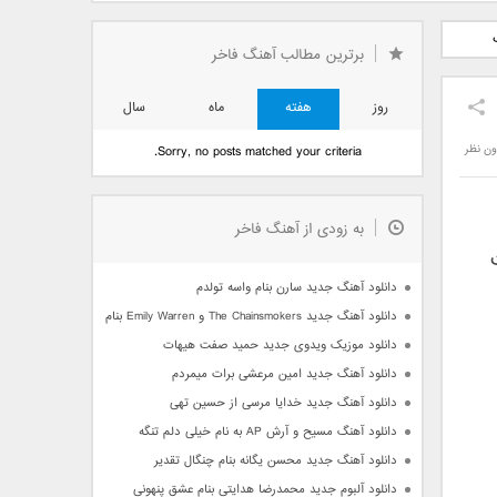
دید فرزاد
دانلود آهنگ جدید بهنام
دانلود آهنگ جدید علی
 آتیش
بانی بنام قرص قمر 2
یاسینی بنام دورترین نزدیک
برترین مطالب آهنگ فاخر
روز
هفته
ماه
سال
ون نظر
Sorry, no posts matched your criteria.
به زودی از آهنگ فاخر
دانلود آهنگ جدید سارن بنام واسه تولدم
دانلود آهنگ جدید The Chainsmokers و Emily Warren بنام Side Effects
دانلود موزیک ویدوی جدید حمید صفت هیهات
دانلود آهنگ جدید امین مرعشی برات میمردم
دانلود آهنگ جدید خدایا مرسی از حسین تهی
دانلود آهنگ مسیح و آرش AP به نام خیلی دلم تنگه
دانلود آهنگ جدید محسن یگانه بنام چنگال تقدیر
دانلود آلبوم جدید محمدرضا هدایتی بنام عشق پنهونی