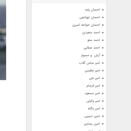
آرشیو
احسان پایه
احسان تهرانچی
احسان خواجه امیری
احمد سعیدی
احمد سلو
احمد صفایی
آرش  و مسیح
امیر عباس گلاب
امیر عظیمی
امیر علی
امیر فرجام
امیر مسعود
امیر وکیلی
امیر یگانه
امین حبیبی
امین رستمی