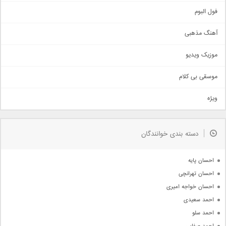
اجتماعی
فول البوم
آهنگ عاشقانه
آهنگ مذهبی
حماسی
اذری
موزیک ویدیو
سنتی
اهنگ بندرعباسی
موسقی بی کلام
تیتراژ
ویژه
دمو
مذهبی
به زودی
دسته بندی خوانندگان
جدیدترین ها
آرشیو
احسان پایه
احسان تهرانچی
احسان خواجه امیری
احمد سعیدی
احمد سلو