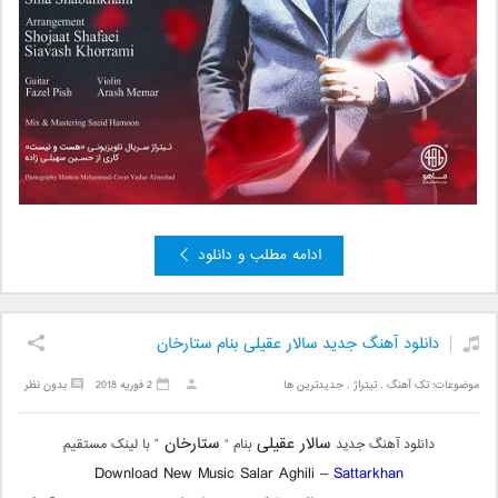
ادامه مطلب و دانلود
دانلود آهنگ جدید سالار عقیلی بنام ستارخان
موضوعات:
تک آهنگ
,
تیتراژ
,
جدیدترین ها
2 فوریه 2018
بدون نظر
سالار عقیلی
ستارخان
دانلود آهنگ جدید
بنام “
” با لینک مستقیم
Download New Music Salar Aghili –
Sattarkhan