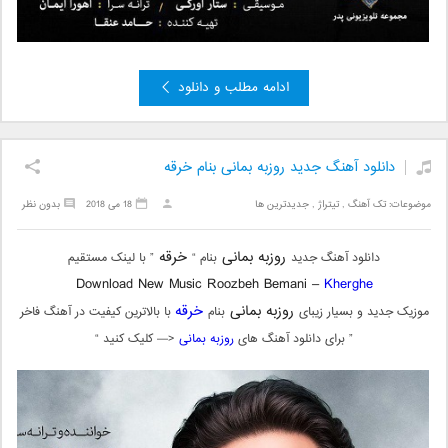
ادامه مطلب و دانلود
دانلود آهنگ جدید روزبه بمانی بنام خرقه
موضوعات:
تک آهنگ
,
تیتراژ
,
جدیدترین ها
18 می 2018
بدون نظر
روزبه بمانی
خرقه
دانلود آهنگ جدید
بنام “
” با لینک مستقیم
Download New Music Roozbeh Bemani –
Kherghe
روزبه بمانی
خرقه
موزیک جدید و بسیار زیبای
بنام
با بالاترین کیفیت در آهنگ فاخر
” برای دانلود آهنگ های
روزبه بمانی
<— کلیک کنید “