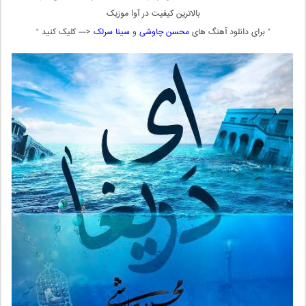
بالاترین کیفیت در آوا موزیک
” برای دانلود آهنگ های
محسن چاوشی
و
سینا سرلک
<— کلیک کنید “