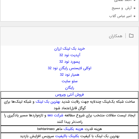
احمد صفایی
آرش  و مسیح
امیر عباس گلاب
امیر عظیمی
امیر علی
همکاران
امیر فرجام
امیر مسعود
خرید بک لینک ارزان
آپدیت نود 32
امیر وکیلی
پسورد نود 32
امیر یگانه
اوکلی لایسنس رایگان نود 32
امین حبیبی
همیار نود 32
امین رستمی
سئو سایت
رایگان
امین فیاض
فروش آنتی ویروس
ایمان غلامی
ساخت شبکه بک‌لینک چندلایه جهت رقابت شدید
بهترین بک لینک
و شبکه لینک‌ها برای
ایمان فلاح
گوگل قابل‌اعتماد شود
بابک جهانبخش
ایجاد لیست مقالات منتخب برای شروع مطالعه
شرکت seo
و تازه‌واردها مسیر یادگیری را
بابک رادمنش
راحت‌تر پیدا کنند
هزینه قدرت
هزینه بکلینک
ماهر behtarinseo
بابک مافی
بهترین بک لینک با کیفیت
بکلینک باکیفیت
سرویس افزایش بازدید
باراد