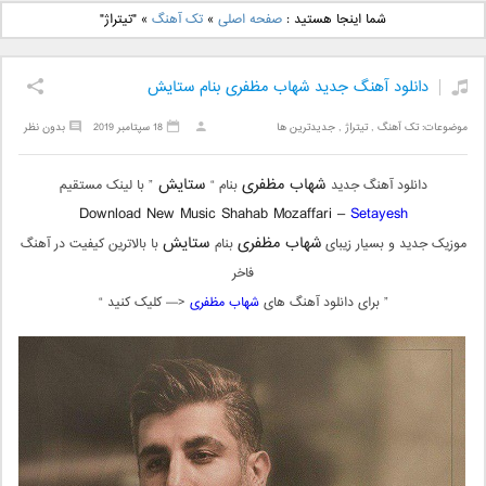
دانلود آهنگ جدید بهنام
دانلود آهنگ جدید علی
شما اینجا هستید :
صفحه اصلی
»
تک آهنگ
»
"تیتراژ"
بانی بنام قرص قمر 2
یاسینی بنام دورترین نزدیک
دانلود آهنگ جدید شهاب مظفری بنام ستایش
موضوعات:
تک آهنگ
,
تیتراژ
,
جدیدترین ها
18 سپتامبر 2019
بدون نظر
شهاب مظفری
ستایش
دانلود آهنگ جدید
بنام “
” با لینک مستقیم
Download New Music Shahab Mozaffari –
Setayesh
شهاب مظفری
ستایش
موزیک جدید و بسیار زیبای
بنام
با بالاترین کیفیت در آهنگ
فاخر
” برای دانلود آهنگ های
شهاب مظفری
<— کلیک کنید “