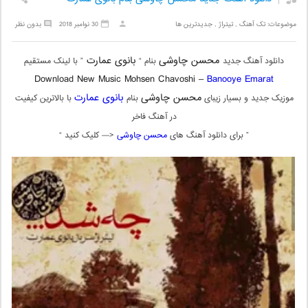
موضوعات:
تک آهنگ
,
تیتراژ
,
جدیدترین ها
30 نوامبر 2018
بدون نظر
محسن چاوشی
بانوی عمارت
دانلود آهنگ جدید
بنام “
” با لینک مستقیم
Download New Music Mohsen Chavoshi –
Banooye Emarat
محسن چاوشی
بانوی عمارت
موزیک جدید و بسیار زیبای
بنام
با بالاترین کیفیت
در آهنگ فاخر
” برای دانلود آهنگ های
محسن چاوشی
<— کلیک کنید “