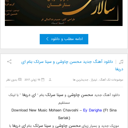
ادامه مطلب و دانلود
دانلود آهنگ جدید محسن چاوشی و سینا سرلک بنام ای
دریغا
موضوعات:
تک آهنگ
,
تیتراژ
,
جدیدترین ها
19 ژوئن 2017
بدون نظر
محسن چاوشی
سینا سرلک
ای دریغا
دانلود آهنگ جدید
و
بنام “
” با لینک
مستقیم
Download New Music Mohsen Chavoshi –
Ey Darigha
(Ft Sina
Sarlak)
محسن چاوشی
سینا سرلک
ای دریغا
موزیک جدید و بسیار زیبای
و
بنام
با