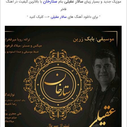
سالار عقیلی
ستارخان
موزیک جدید و بسیار زیبای
بنام
با بالاترین کیفیت در آهنگ
فاخر
” برای دانلود آهنگ های
سالار عقیلی
<— کلیک کنید “