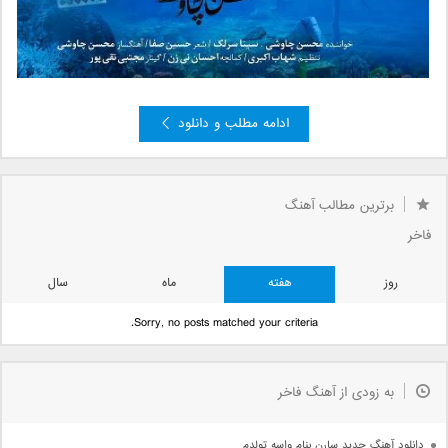
ادامه مطلب و دانلود
»
5
4
3
2
صفحه 1 از 5
1
برترین مطالب آهنگ
فاخر
روز
هفته
ماه
سال
Sorry, no posts matched your criteria.
به زودی از آهنگ فاخر
دانلود آهنگ جدید سارن بنام واسه تولدم