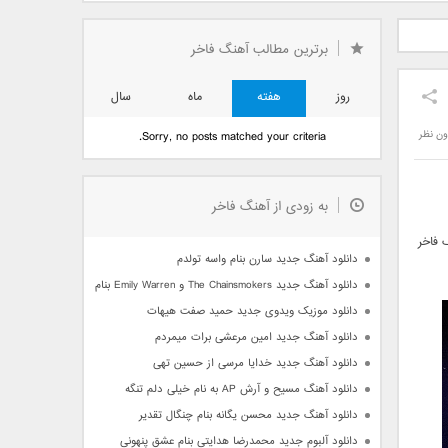
دید فرزاد
دانلود آهنگ جدید بهنام
دانلود آهنگ جدید علی
 آتیش
بانی بنام قرص قمر 2
یاسینی بنام دورترین نزدیک
برترین مطالب آهنگ فاخر
روز
هفته
ماه
سال
ون نظر
Sorry, no posts matched your criteria.
به زودی از آهنگ فاخر
 فاخر
دانلود آهنگ جدید سارن بنام واسه تولدم
دانلود آهنگ جدید The Chainsmokers و Emily Warren بنام Side Effects
دانلود موزیک ویدوی جدید حمید صفت هیهات
دانلود آهنگ جدید امین مرعشی برات میمردم
دانلود آهنگ جدید خدایا مرسی از حسین تهی
دانلود آهنگ مسیح و آرش AP به نام خیلی دلم تنگه
دانلود آهنگ جدید محسن یگانه بنام چنگال تقدیر
دانلود آلبوم جدید محمدرضا هدایتی بنام عشق پنهونی