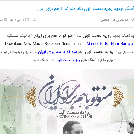
آهنگ جدید روزبه نعمت الهی بنام منو تو با هم براى ایران
گ
,
جدیدترین ها
,
حماسی
15 می 2017
بد
روزبه نعمت الهی
منو تو با هم براى ایران
ود آهنگ جدید
بنام “
” با لینک مستقیم
Download New Music Roozbeh Nematollahi –
Man o To Ba Ham Baraye 
روزبه نعمت الهی
منو تو با هم براى ایران
 بسیار زیبای
بنام
با بالاترین کیفیت در آوا م
” برای دانلود آهنگ های
روزبه نعمت الهی
<— کلیک کنید “