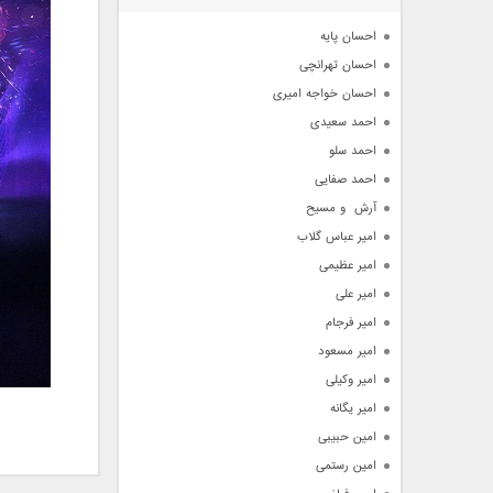
آرشیو
احسان پایه
احسان تهرانچی
احسان خواجه امیری
احمد سعیدی
احمد سلو
احمد صفایی
آرش  و مسیح
امیر عباس گلاب
امیر عظیمی
امیر علی
امیر فرجام
امیر مسعود
امیر وکیلی
امیر یگانه
امین حبیبی
امین رستمی