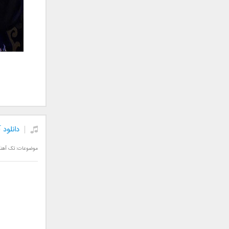
علی تکتا
علی رها
علی رهبری
علی عباسی
علی عبدالمالکی
علی لهراسبی
علی هایپر
علیرضا روزگار
علیرضا طلیسچی
علیرضا قربانی
دانلود 
عماد
موضوعات:
تک آهن
عماد طالب زاده
فاتح نورایی
فتاح فتحی
فرشید امین
فرهاد جواهر کلام
فرهاد دهقان