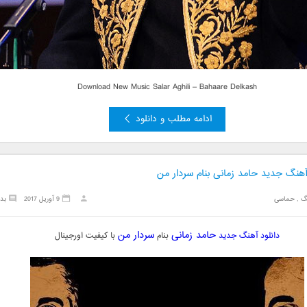
Download New Music
Salar Aghili – Bahaare Delkash
ادامه مطلب و دانلود
آهنگ جدید حامد زمانی بنام سردار من
گ
,
حماسی
9 آوریل 2017
بد
حامد زمانی
سردار من
دانلود آهنگ جدید
بنام
با کیفیت اورجینال