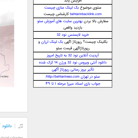
افزایش یابد
جمشید
سئوی موضوع
بک لینک سازی چیست
behtarinbacklink.com
کارشناس چیست
حامد پهلان
سفارش بالا بردن
بهترین سایت های آموزش سئو
حامد زمانی
بازدید واقعی
حامد محضرنیا
خريد لايسنس نود 32
حبیب
بکلینک چیست؟ رپورتاژ اگهی
بک لینک ارزان
و
حسین توکلی
رپورتاژاگهی قیمت سئو
حمید اصغری
آپدیت آنلاین نود 32 به تاریخ امروز
دانلود آنتی ویروس نود 32 ورژن 14 کرک شده
حمید طالب زاده
تأثیر بروز رسانی رپورتاژ آگهی
حمید عسکری
سئو در تهران http://behtarinseo.com/
رامین بی باک
جواب بازی استاد میرزا مرحله ۱ تا ۴۹
رستاک
رضا شیری
رضا صادقی
رضا یزدانی
روزبه نعمت الهی
دانلود 
زانیار خسروی
سالار عقیلی
موضوعات:
اجتماع