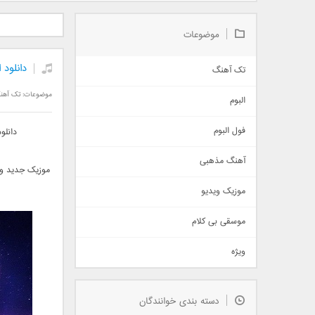
دانلود آلبوم جدید سیروان
دانلود آهنگ جدید علیرضا
دانلود آه
خسروی بنام مونولوگ
قربانی بنام خیال خوش
بهرام 
موضوعات
دانلود اهنگ جدید well
تک آهنگ
آهنگ شاد
موضوعات:
تک آهن
البوم
غمگین
اجتماعی
فول البوم
دانلو
آهنگ عاشقانه
آهنگ مذهبی
حماسی
موزیک جدید و 
اذری
موزیک ویدیو
سنتی
اهنگ بندرعباسی
موسقی بی کلام
تیتراژ
ویژه
دمو
مذهبی
به زودی
دسته بندی خوانندگان
جدیدترین ها