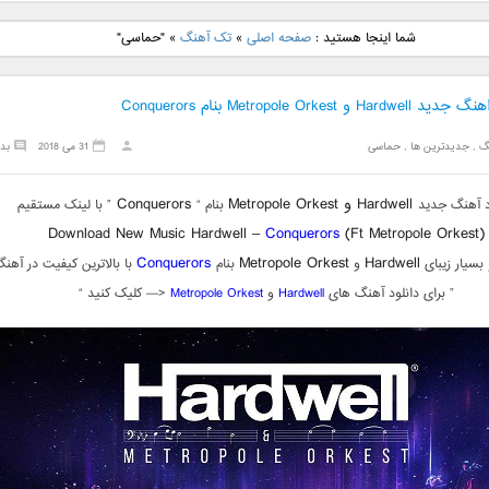
نگ جدید رضا
دانلود آهنگ جدید علی
دانلود آهنگ جدید مهدی
دانلود آهنگ ج
شما اینجا هستید :
صفحه اصلی
»
تک آهنگ
»
"حماسی"
بنام نگار
لهراسبی بنام صورت
یراحی بنام اسرار
فرزین بنام
Hard و Metropole Orkest بنام Conquerors
گ
,
جدیدترین ها
,
حماسی
31 می 2018
بد
Hardwell و Metropole Orkest
Conquerors
د آهنگ جدید
بنام “
” با لینک مستقیم
Download New Music Hardwell –
Conquerors
(Ft Metropole Orkest)
Conquerors
Metropole Orkest
Hardwell
بسیار زیبای
و
بنام
با بالاترین کیفیت در آهنگ
” برای دانلود آهنگ های
Hardwell
و
Metropole Orkest
<— کلیک کنید “