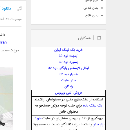
امین فیاض
دانلود 
ایمان غلامی
ایمان فلاح
موضوعات:
تک آهن
بابک جهانبخش
بابک رادمنش
دانل
همکاران
بابک مافی
Iran
باراد
خرید بک لینک ارزان
موزیک جدید و
بنیامین بهادری
آپدیت نود 32
بهراد شهریاری
پسورد نود 32
اوکلی لایسنس رایگان نود 32
بهنام صفوی
همیار نود 32
بهنام علمشاهی
سئو سایت
 پارسا صدیق
رایگان
پارسا چیلیک
فروش آنتی ویروس
پازل بند
استفاده از لینک‌سازی متنی در محتواهای ارزشمند
بک لینک edu
برای جلب توجه موتور جستجو به
پویا
محتوای خاص
پویا سالکی
بهره‌گیری از نقد و بررسی مشتریان در سایت
خرید
پویان
ابزار سئو
و اعتماد بازدیدکنندگان نسبت به محصولات
پیمان زارعی