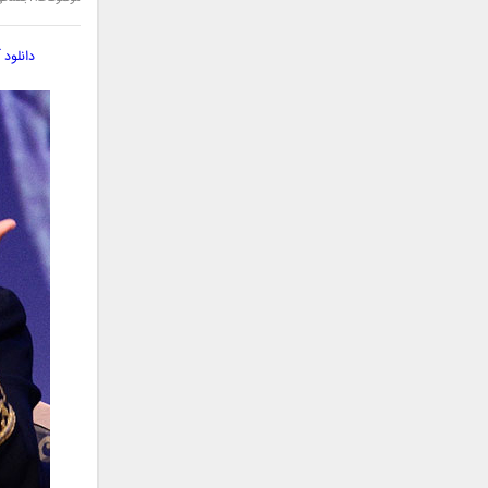
سامان جلیلی
سعید شهروز
دانلود
سعید مدرس
سیامک عباسی
سیاوش قمصری
سیروان خسروی
سینا بهداد
سینا حجازی
سینا سرلک
شاهین جمشیدپور
شهاب رمضان
شهرام شکوهی
علی ارشدی
علی اصحابی
علی بابا
علی باقری
علی پیشتاز