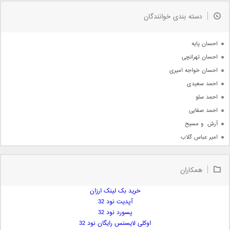
به زودی
دسته بندی خوانندگان
جدیدترین ها
آرشیو
احسان پایه
احسان تهرانچی
احسان خواجه امیری
احمد سعیدی
احمد سلو
احمد صفایی
آرش  و مسیح
امیر عباس گلاب
امیر عظیمی
امیر علی
همکاران
امیر فرجام
امیر مسعود
خرید بک لینک ارزان
آپدیت نود 32
امیر وکیلی
پسورد نود 32
امیر یگانه
اوکلی لایسنس رایگان نود 32