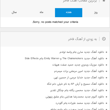
برترین مطالب آهنگ فاخر
روز
هفته
ماه
سال
Sorry, no posts matched your criteria.
به زودی از آهنگ فاخر
دانلود آهنگ جدید سارن بنام واسه تولدم
دانلود آهنگ جدید The Chainsmokers و Emily Warren بنام Side Effects
دانلود موزیک ویدوی جدید حمید صفت هیهات
دانلود آهنگ جدید امین مرعشی برات میمردم
دانلود آهنگ جدید خدایا مرسی از حسین تهی
دانلود آهنگ مسیح و آرش AP به نام خیلی دلم تنگه
دانلود آهنگ جدید محسن یگانه بنام چنگال تقدیر
دانلود آلبوم جدید محمدرضا هدایتی بنام عشق پنهونی
دانلود آهنگ جدید محمد علیزاده بنام گلودرد
دانلود آهنگ جدید احمد سعیدی بنام واسه عشقه