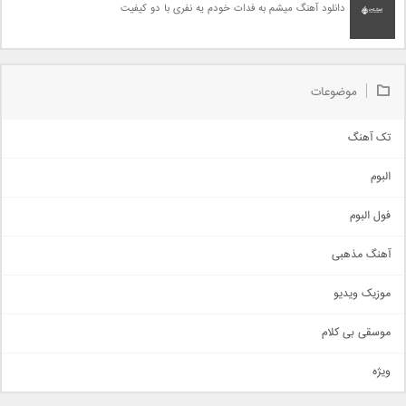
دانلود آهنگ میشم به فدات خودم یه نفری با دو کیفیت
موضوعات
تک آهنگ
آهنگ شاد
البوم
غمگین
اجتماعی
فول البوم
آهنگ عاشقانه
آهنگ مذهبی
حماسی
اذری
موزیک ویدیو
سنتی
اهنگ بندرعباسی
موسقی بی کلام
تیتراژ
ویژه
دمو
مذهبی