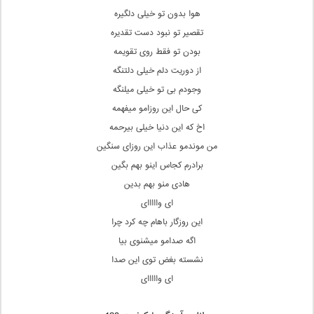
هوا بدون تو خیلی دلگیره
تقصیر تو نبود دست تقدیره
بودن تو فقط روی تقویمه
از دوریت دلم خیلی دلتنگه
وجودم بی تو خیلی میلنگه
کی حال این روزامو میفهمه
اخ که این دنیا خیلی بیرحمه
من موندمو عذاب این روزای سنگین
برادرم کجاس اینو بهم بگین
هادی منو بهم بدین
ای وااااای
این روزگار باهام چه کرد چرا
اگه صدامو میشنوی بیا
نشسته بغض توی این صدا
ای وااااای