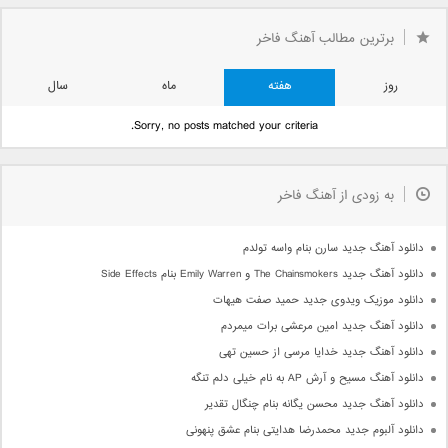
برترین مطالب آهنگ فاخر
روز
هفته
ماه
سال
Sorry, no posts matched your criteria.
به زودی از آهنگ فاخر
دانلود آهنگ جدید سارن بنام واسه تولدم
دانلود آهنگ جدید The Chainsmokers و Emily Warren بنام Side Effects
دانلود موزیک ویدوی جدید حمید صفت هیهات
دانلود آهنگ جدید امین مرعشی برات میمردم
دانلود آهنگ جدید خدایا مرسی از حسین تهی
دانلود آهنگ مسیح و آرش AP به نام خیلی دلم تنگه
دانلود آهنگ جدید محسن یگانه بنام چنگال تقدیر
دانلود آلبوم جدید محمدرضا هدایتی بنام عشق پنهونی