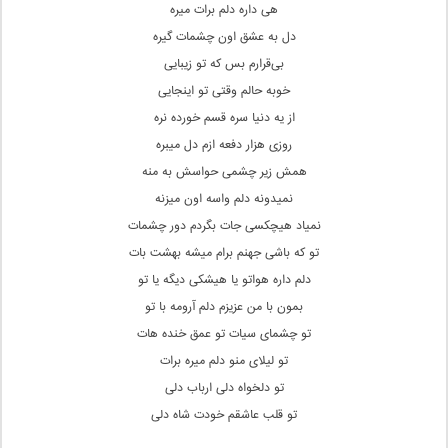
هی داره دلم برات میره
دل به عشق اون چشمات گیره
بی‌قرارم بس که تو زیبایی
خوبه حالم وقتی تو اینجایی
از یه دنیا سره قسم خورده نره
روزی هزار دفعه ازم دل میبره
همش زیر چشمی حواسش به منه
نمیدونه دلم واسه اون میزنه
نمیاد هیچکسی جات بگردم دور چشمات
تو که باشی جهنم برام میشه بهشت بات
دلم داره هواتو یا هیشکی دیگه یا تو
بمون با من عزیزم دلم آرومه با تو
تو چشمای سیات تو عمق خنده هات
تو لیلای منو دلم میره برات
تو دلخواه دلی ارباب دلی
تو قلب عاشقم خودت شاه دلی