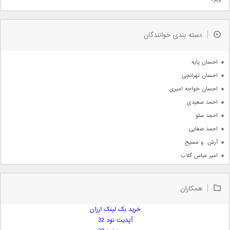
مذهبی
به زودی
دسته بندی خوانندگان
جدیدترین ها
آرشیو
احسان پایه
احسان تهرانچی
احسان خواجه امیری
احمد سعیدی
احمد سلو
احمد صفایی
آرش  و مسیح
امیر عباس گلاب
امیر عظیمی
امیر علی
همکاران
امیر فرجام
امیر مسعود
خرید بک لینک ارزان
آپدیت نود 32
امیر وکیلی