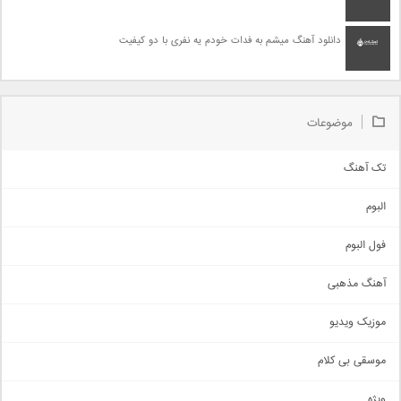
دانلود آهنگ میشم به فدات خودم یه نفری با دو کیفیت
موضوعات
تک آهنگ
آهنگ شاد
البوم
غمگین
اجتماعی
فول البوم
آهنگ عاشقانه
آهنگ مذهبی
حماسی
اذری
موزیک ویدیو
سنتی
اهنگ بندرعباسی
موسقی بی کلام
تیتراژ
ویژه
دمو