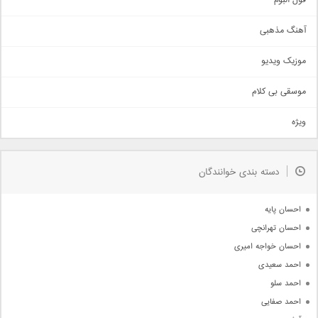
فول البوم
آهنگ عاشقانه
آهنگ مذهبی
حماسی
اذری
موزیک ویدیو
سنتی
اهنگ بندرعباسی
موسقی بی کلام
تیتراژ
ویژه
دمو
مذهبی
به زودی
دسته بندی خوانندگان
جدیدترین ها
آرشیو
احسان پایه
احسان تهرانچی
احسان خواجه امیری
احمد سعیدی
احمد سلو
احمد صفایی