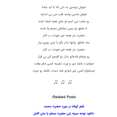
خوش اومدی به دلی که تا ابد جاته
خوش قدمی واسه قلب من بی اندازه
رو صلب من اسم تو جای همه امضا شده
با عشق تو ببین مشتای بستم وا شده
حضرت یار همه غیر خودت ب کنار
منه عاشق. وتنها نذار بگو با منی روزی یبار
حضرت یار همه غیر خودت ب کنار
رو چشام قدماتو بذار بیا قلبمو کن بی قرار
حواست باشه دور و ورت نشینه کسی جام بغلت
نمیخوام کسی غیر خودم شبا دست بکشه رو سرت
♫ ♫ ♫
Related Posts:
شعر کوتاه در مورد حضرت محمد
دانلود نوحه سینه زنی حضرت مسلم با متن کامل