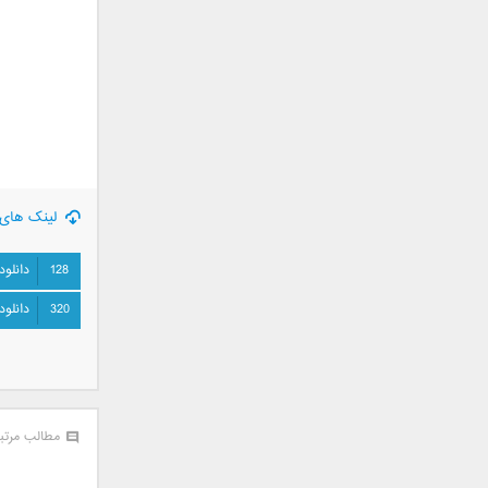
جمشید
حامد پهلان
حامد زمانی
حامد محضرنیا
حبیب
حسین توکلی
حمید اصغری
لینک های 
حمید طالب زاده
حمید عسکری
128
دانلود
رامین بی باک
رستاک
320
دانلود
رضا شیری
رضا صادقی
رضا یزدانی
روزبه نعمت الهی
مطالب مرتب
زانیار خسروی
سالار عقیلی