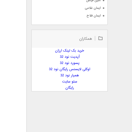
امین فیاض
ایمان غلامی
ایمان فلاح
بابک جهانبخش
بابک رادمنش
همکاران
بابک مافی
باراد
خرید بک لینک ارزان
بنیامین بهادری
آپدیت نود 32
بهراد شهریاری
پسورد نود 32
اوکلی لایسنس رایگان نود 32
بهنام صفوی
همیار نود 32
بهنام علمشاهی
سئو سایت
 پارسا صدیق
رایگان
پارسا چیلیک
پازل بند
پویا
پویا سالکی
پویان
پیمان زارعی