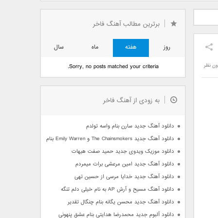
دید فرزاد
دانلود آهنگ جدید بهنام
دانلود آهنگ جدید علی
 آتیش
بانی بنام قرص قمر 2
یاسینی بنام دورترین نزدیک
برترین مطالب آهنگ فاخر
روز
هفته
ماه
سال
ون نظر
Sorry, no posts matched your criteria.
به زودی از آهنگ فاخر
دانلود آهنگ جدید سارن بنام واسه تولدم
دانلود آهنگ جدید The Chainsmokers و Emily Warren بنام Side Effects
دانلود موزیک ویدوی جدید حمید صفت هیهات
دانلود آهنگ جدید امین مرعشی برات میمردم
دانلود آهنگ جدید خدایا مرسی از حسین تهی
دانلود آهنگ مسیح و آرش AP به نام خیلی دلم تنگه
دانلود آهنگ جدید محسن یگانه بنام چنگال تقدیر
دانلود آلبوم جدید محمدرضا هدایتی بنام عشق پنهونی