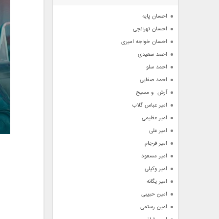
آرشیو
احسان پایه
احسان تهرانچی
احسان خواجه امیری
احمد سعیدی
احمد سلو
احمد صفایی
آرش  و مسیح
امیر عباس گلاب
امیر عظیمی
امیر علی
امیر فرجام
امیر مسعود
امیر وکیلی
امیر یگانه
امین حبیبی
امین رستمی