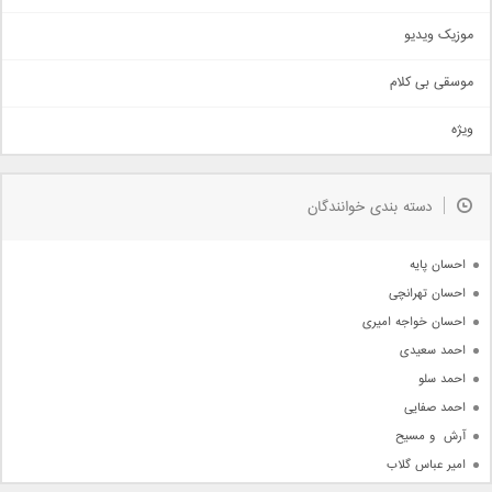
اذری
موزیک ویدیو
سنتی
اهنگ بندرعباسی
موسقی بی کلام
تیتراژ
ویژه
دمو
مذهبی
به زودی
دسته بندی خوانندگان
جدیدترین ها
آرشیو
احسان پایه
احسان تهرانچی
احسان خواجه امیری
احمد سعیدی
احمد سلو
احمد صفایی
آرش  و مسیح
امیر عباس گلاب