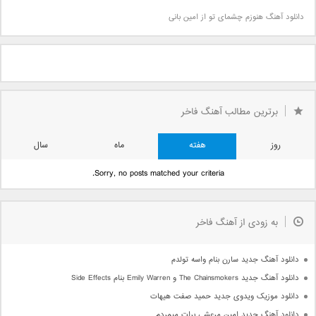
دانلود آهنگ هنوزم چشمای تو از امین بانی
برترین مطالب آهنگ فاخر
روز
هفته
ماه
سال
Sorry, no posts matched your criteria.
به زودی از آهنگ فاخر
دانلود آهنگ جدید سارن بنام واسه تولدم
دانلود آهنگ جدید The Chainsmokers و Emily Warren بنام Side Effects
دانلود موزیک ویدوی جدید حمید صفت هیهات
دانلود آهنگ جدید امین مرعشی برات میمردم