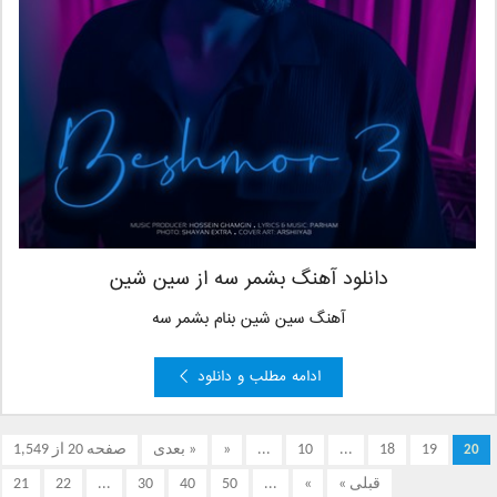
دانلود آهنگ بشمر سه از سین شین
آهنگ سین شین بنام بشمر سه
ادامه مطلب و دانلود
19
18
...
10
...
«
« بعدی
صفحه 20 از 1,549
20
قبلی »
»
...
50
40
30
...
22
21