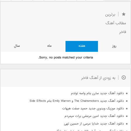
19
18
...
10
...
«
« بعدی
صفحه 20 از 1,549
20
برترین
قبلی »
»
...
50
40
30
...
22
21
مطالب آهنگ
فاخر
روز
هفته
ماه
سال
Sorry, no posts matched your criteria.
به زودی از آهنگ فاخر
دانلود آهنگ جدید سارن بنام واسه تولدم
دانلود آهنگ جدید The Chainsmokers و Emily Warren بنام Side Effects
دانلود موزیک ویدوی جدید حمید صفت هیهات
دانلود آهنگ جدید امین مرعشی برات میمردم
دانلود آهنگ جدید خدایا مرسی از حسین تهی