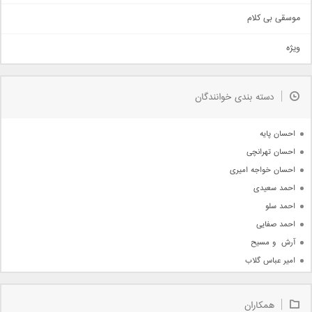
اهنگ بندرعباسی
موسقی بی کلام
تیتراژ
ویژه
دمو
مذهبی
به زودی
دسته بندی خوانندگان
جدیدترین ها
آرشیو
احسان پایه
احسان تهرانچی
احسان خواجه امیری
احمد سعیدی
احمد سلو
احمد صفایی
آرش  و مسیح
امیر عباس گلاب
امیر عظیمی
امیر علی
همکاران