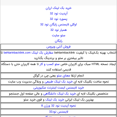
امیر فرجام
امیر مسعود
خرید بک لینک ارزان
آپدیت نود 32
امیر وکیلی
پسورد نود 32
امیر یگانه
اوکلی لایسنس رایگان نود 32
امین حبیبی
همیار نود 32
امین رستمی
سئو سایت
رایگان
امین فیاض
فروش آنتی ویروس
ایمان غلامی
انتخاب بهینه بک‌لینک با کیفیت behtarinbacklink
سفارش بک لینک behtarinbacklink.com
تا
ایمان فلاح
تاثیر بیشتری بر سئو و برندینگ بگذارید
بابک جهانبخش
ایجاد نسخه HTML سبک برای کاربران خاص
سئو کسب و کار
تا همه کاربران حتی با دستگاه
بابک رادمنش
قدیمی استفاده کنند
انجام ارتقا
معنای سئو
یعنی چی در گوگل
بابک مافی
نحوه ساخت بکلینک لایه ای
خرید بک لینک طبیعی
و وبلاگی مدیریت وب سایت
باراد
خرید لایسنس ایست اینترنت سکیوریتی
بنیامین بهادری
متخصص بکلینک لایه ای
خرید بک لینک دانشگاهی
و عالی صفحه اول جستجو
بهراد شهریاری
بهترین بک لینک ایرانی
خرید بک لینک
و قوی خرید سئو
بهنام صفوی
نحوه آپدیت نود 32 ورژن 8
بهنام علمشاهی
لایسنس نود32
 پارسا صدیق