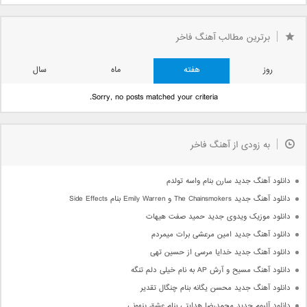
برترین مطالب آهنگ فاخر
روز
هفته
ماه
سال
Sorry, no posts matched your criteria.
به زودی از آهنگ فاخر
دانلود آهنگ جدید سارن بنام واسه تولدم
دانلود آهنگ جدید The Chainsmokers و Emily Warren بنام Side Effects
دانلود موزیک ویدوی جدید حمید صفت هیهات
دانلود آهنگ جدید امین مرعشی برات میمردم
دانلود آهنگ جدید خدایا مرسی از حسین تهی
دانلود آهنگ مسیح و آرش AP به نام خیلی دلم تنگه
دانلود آهنگ جدید محسن یگانه بنام چنگال تقدیر
دانلود آلبوم جدید محمدرضا هدایتی بنام عشق پنهونی