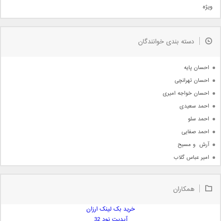
ویژه
دمو
مذهبی
به زودی
دسته بندی خوانندگان
جدیدترین ها
آرشیو
احسان پایه
احسان تهرانچی
احسان خواجه امیری
احمد سعیدی
احمد سلو
احمد صفایی
آرش  و مسیح
امیر عباس گلاب
امیر عظیمی
امیر علی
همکاران
امیر فرجام
امیر مسعود
خرید بک لینک ارزان
آپدیت نود 32