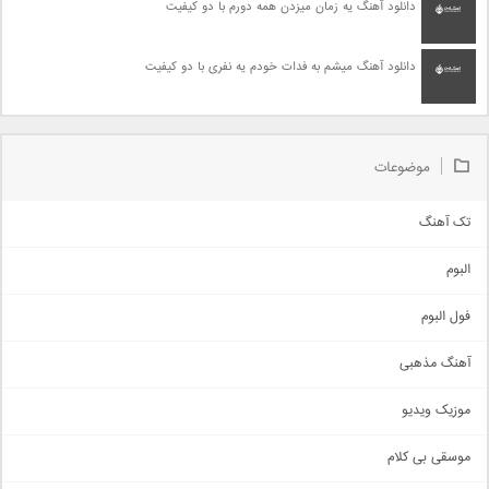
دانلود آهنگ یه زمان میزدن همه دورم با دو کیفیت
دانلود آهنگ میشم به فدات خودم یه نفری با دو کیفیت
موضوعات
تک آهنگ
آهنگ شاد
البوم
غمگین
اجتماعی
فول البوم
آهنگ عاشقانه
آهنگ مذهبی
حماسی
اذری
موزیک ویدیو
سنتی
اهنگ بندرعباسی
موسقی بی کلام
تیتراژ