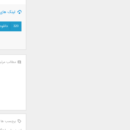
سامان جلیلی
لینک های 
سعید شهروز
سعید مدرس
320
دانلود
سیامک عباسی
سیاوش قمصری
سیروان خسروی
سینا بهداد
سینا حجازی
مطالب مرتب
سینا سرلک
شاهین جمشیدپور
شهاب رمضان
شهرام شکوهی
علی ارشدی
علی اصحابی
علی بابا
علی باقری
برچسب ها
علی پیشتاز