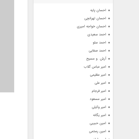
آرشیو
احسان پایه
احسان تهرانچی
احسان خواجه امیری
احمد سعیدی
احمد سلو
احمد صفایی
آرش  و مسیح
امیر عباس گلاب
امیر عظیمی
امیر علی
امیر فرجام
امیر مسعود
امیر وکیلی
امیر یگانه
امین حبیبی
امین رستمی