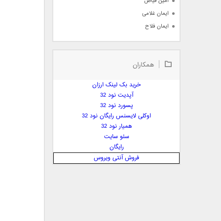
امین فیاض
ایمان غلامی
ایمان فلاح
بابک جهانبخش
بابک رادمنش
همکاران
بابک مافی
باراد
خرید بک لینک ارزان
بنیامین بهادری
آپدیت نود 32
بهراد شهریاری
پسورد نود 32
اوکلی لایسنس رایگان نود 32
بهنام صفوی
همیار نود 32
بهنام علمشاهی
سئو سایت
 پارسا صدیق
رایگان
پارسا چیلیک
فروش آنتی ویروس
پازل بند
پویا
پویا سالکی
پویان
پیمان زارعی