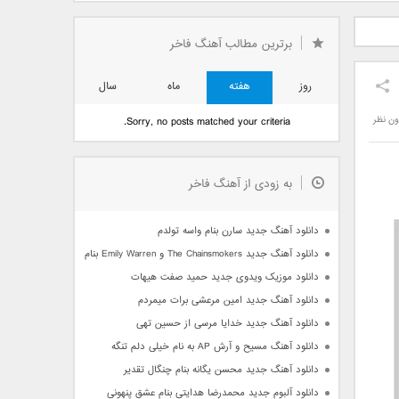
دید فرزاد
دانلود آهنگ جدید بهنام
دانلود آهنگ جدید علی
 آتیش
بانی بنام قرص قمر 2
یاسینی بنام دورترین نزدیک
برترین مطالب آهنگ فاخر
روز
هفته
ماه
سال
ون نظر
Sorry, no posts matched your criteria.
به زودی از آهنگ فاخر
دانلود آهنگ جدید سارن بنام واسه تولدم
دانلود آهنگ جدید The Chainsmokers و Emily Warren بنام Side Effects
دانلود موزیک ویدوی جدید حمید صفت هیهات
دانلود آهنگ جدید امین مرعشی برات میمردم
دانلود آهنگ جدید خدایا مرسی از حسین تهی
دانلود آهنگ مسیح و آرش AP به نام خیلی دلم تنگه
دانلود آهنگ جدید محسن یگانه بنام چنگال تقدیر
دانلود آلبوم جدید محمدرضا هدایتی بنام عشق پنهونی