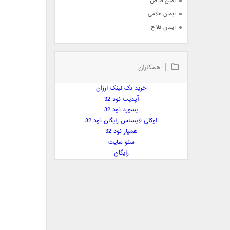
امین فیاض
ایمان غلامی
ایمان فلاح
بابک جهانبخش
بابک رادمنش
همکاران
بابک مافی
باراد
خرید بک لینک ارزان
بنیامین بهادری
آپدیت نود 32
بهراد شهریاری
پسورد نود 32
اوکلی لایسنس رایگان نود 32
بهنام صفوی
همیار نود 32
بهنام علمشاهی
سئو سایت
 پارسا صدیق
رایگان
پارسا چیلیک
پازل بند
پویا
پویا سالکی
پویان
پیمان زارعی