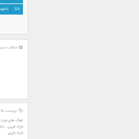
سامان جلیلی
320
دانلود
سعید شهروز
سعید مدرس
سیامک عباسی
سیاوش قمصری
سیروان خسروی
مطالب مرتب
سینا بهداد
سینا حجازی
سینا سرلک
شاهین جمشیدپور
شهاب رمضان
شهرام شکوهی
علی ارشدی
علی اصحابی
برچسب ها
علی بابا
اهنگ های فرزاد 
علی باقری
فرزاد فرزین
,
دانلو
فرزاد فرزین
علی پیشتاز