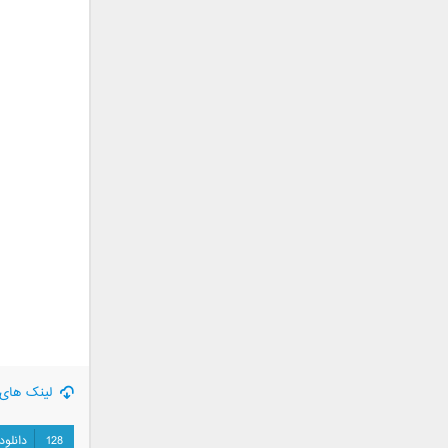
جمشید
حامد پهلان
حامد زمانی
حامد محضرنیا
حبیب
حسین توکلی
حمید اصغری
حمید طالب زاده
حمید عسکری
رامین بی باک
رستاک
رضا شیری
رضا صادقی
رضا یزدانی
روزبه نعمت الهی
لینک های 
زانیار خسروی
سالار عقیلی
128
دانلود