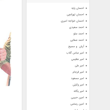
آرشیو
احسان پایه
احسان تهرانچی
احسان خواجه امیری
احمد سعیدی
احمد سلو
احمد صفایی
آرش  و مسیح
امیر عباس گلاب
امیر عظیمی
امیر علی
امیر فرجام
امیر مسعود
امیر وکیلی
امیر یگانه
امین حبیبی
امین رستمی