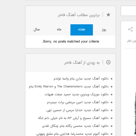
دید فرزاد
دانلود آهنگ جدید بهنام
دانلود آهنگ جدید علی
 آتیش
بانی بنام قرص قمر 2
یاسینی بنام دورترین نزدیک
برترین مطالب آهنگ فاخر
روز
هفته
ماه
سال
ون نظر
Sorry, no posts matched your criteria.
به زودی از آهنگ فاخر
دانلود آهنگ جدید سارن بنام واسه تولدم
دانلود آهنگ جدید The Chainsmokers و Emily Warren بنام Side Effects
دانلود موزیک ویدوی جدید حمید صفت هیهات
دانلود آهنگ جدید امین مرعشی برات میمردم
دانلود آهنگ جدید خدایا مرسی از حسین تهی
دانلود آهنگ مسیح و آرش AP به نام خیلی دلم تنگه
دانلود آهنگ جدید محسن یگانه بنام چنگال تقدیر
دانلود آلبوم جدید محمدرضا هدایتی بنام عشق پنهونی