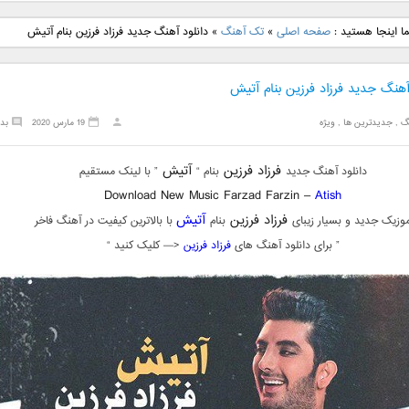
نگ جدید رضا
دانلود آهنگ جدید علی
دانلود آهنگ جدید مهدی
دانلود آهنگ ج
ا اینجا هستید :
صفحه اصلی
»
تک آهنگ
»
دانلود آهنگ جدید فرزاد فرزین بنام آتیش
بنام نگار
لهراسبی بنام صورت
یراحی بنام اسرار
فرزین بنام
آهنگ جدید فرزاد فرزین بنام آتیش
گ
,
جدیدترین ها
,
ویژه
19 مارس 2020
بد
فرزاد فرزین
آتیش
دانلود آهنگ جدید
بنام “
” با لینک مستقیم
Download New Music Farzad Farzin –
Atish
فرزاد فرزین
آتیش
وزیک جدید و بسیار زیبای
بنام
با بالاترین کیفیت در آهنگ فاخر
” برای دانلود آهنگ های
فرزاد فرزین
<— کلیک کنید “