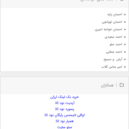
جدیدترین ها
آرشیو
احسان پایه
احسان تهرانچی
احسان خواجه امیری
احمد سعیدی
احمد سلو
احمد صفایی
آرش  و مسیح
امیر عباس گلاب
امیر عظیمی
امیر علی
همکاران
امیر فرجام
امیر مسعود
خرید بک لینک ارزان
آپدیت نود 32
امیر وکیلی
پسورد نود 32
امیر یگانه
اوکلی لایسنس رایگان نود 32
امین حبیبی
همیار نود 32
امین رستمی
سئو سایت