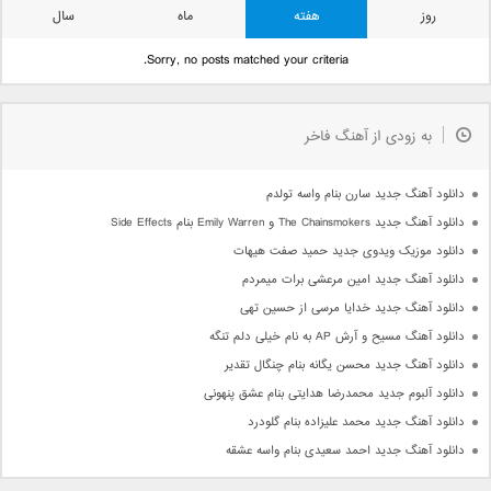
روز
هفته
ماه
سال
Sorry, no posts matched your criteria.
به زودی از آهنگ فاخر
دانلود آهنگ جدید سارن بنام واسه تولدم
دانلود آهنگ جدید The Chainsmokers و Emily Warren بنام Side Effects
دانلود موزیک ویدوی جدید حمید صفت هیهات
دانلود آهنگ جدید امین مرعشی برات میمردم
دانلود آهنگ جدید خدایا مرسی از حسین تهی
دانلود آهنگ مسیح و آرش AP به نام خیلی دلم تنگه
دانلود آهنگ جدید محسن یگانه بنام چنگال تقدیر
دانلود آلبوم جدید محمدرضا هدایتی بنام عشق پنهونی
دانلود آهنگ جدید محمد علیزاده بنام گلودرد
دانلود آهنگ جدید احمد سعیدی بنام واسه عشقه