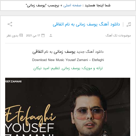
دانلود آهنگ جدید بهنام
دانلود آهنگ جدید علی
شما اینجا هستید :
صفحه اصلی
»
برچسب "یوسف زمانی"
بانی بنام قرص قمر 2
یاسینی بنام دورترین نزدیک
دانلود آهنگ یوسف زمانی به نام اتفاقی
موضوعات:
تک آهنگ
17 می 2021
بدون نظر
یوسف زمانی
اتفاقی
دانلود آهنگ جدید
به نام
Download New Music Yousef Zamani – Etefaghi
ترانه و موزیک: یوسف زمانی, تنظیم: امید نیکان