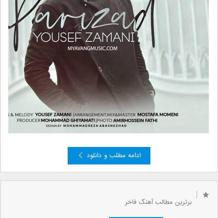
ادامه مطلب و دانلود
قبلی »
»
...
5
4
3
2
صفحه 1 از 6
1
برترین مطالب آهنگ فاخر