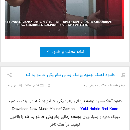
ادامه مطلب و دانلود
دانلود آهنگ جدید یوسف زمانی بنام یکی حالتو بد کنه
موضوعات:
تک آهنگ
,
جدیدترین ها
25 می 2020
بدون نظر
یوسف زمانی
یکی حالتو بد کنه
دانلود آهنگ جدید
بنام “
” با لینک مستقیم
Download New Music Yousef Zamani –
Yeki Haleto Bad Kone
یوسف زمانی
یکی حالتو بد کنه
موزیک جدید و بسیار زیبای
بنام
با بالاترین
کیفیت در آهنگ فاخر