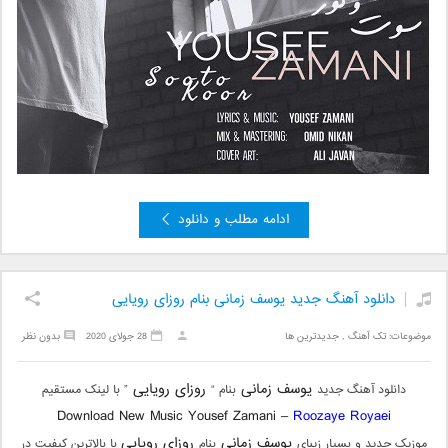
ادامه مطلب و دانلود
دانلود آهنگ جدید یوسف زمانی بنام روزای رویایی
موضوعات:
تک آهنگ
,
جدیدترین ها
28 جولای 2020
بدون نظر
یوسف زمانی
روزای رویایی
دانلود آهنگ جدید
بنام “
” با لینک مستقیم
Download New Music Yousef Zamani –
Roozaye Royaei
یوسف زمانی
روزای رویایی
موزیک جدید و بسیار زیبای
بنام
با بالاترین کیفیت در