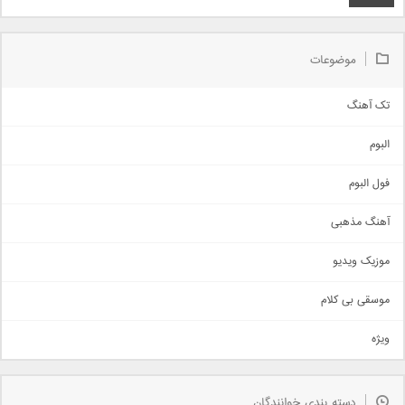
موضوعات
تک آهنگ
آهنگ شاد
البوم
غمگین
اجتماعی
فول البوم
آهنگ عاشقانه
آهنگ مذهبی
حماسی
اذری
موزیک ویدیو
سنتی
اهنگ بندرعباسی
موسقی بی کلام
تیتراژ
ویژه
دمو
مذهبی
به زودی
دسته بندی خوانندگان