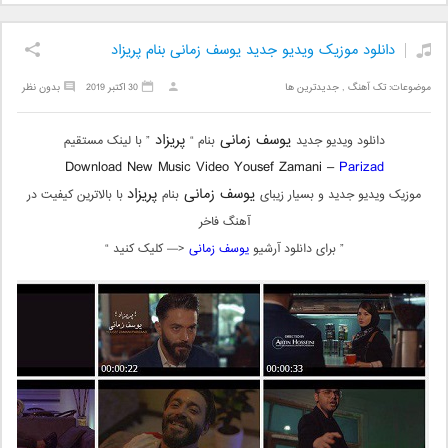
دانلود موزیک ویدیو جدید یوسف زمانی بنام پریزاد
موضوعات:
تک آهنگ
,
جدیدترین ها
30 اکتبر 2019
بدون نظر
یوسف زمانی
پریزاد
دانلود ویدیو جدید
بنام “
” با لینک مستقیم
Download New Music Video Yousef Zamani –
Parizad
یوسف زمانی
پریزاد
موزیک ویدیو جدید و بسیار زیبای
بنام
با بالاترین کیفیت در
آهنگ فاخر
” برای دانلود آرشیو
یوسف زمانی
<— کلیک کنید “