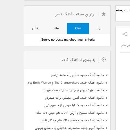
دید فرزاد
دانلود آهنگ جدید بهنام
دانلود آهنگ جدید علی
Googl با استفاده از سیستم
 آتیش
بانی بنام قرص قمر 2
یاسینی بنام دورترین نزدیک
برترین مطالب آهنگ فاخر
روز
هفته
ماه
سال
Sorry, no posts matched your criteria.
ون نظر
به زودی از آهنگ فاخر
دانلود آهنگ جدید سارن بنام واسه تولدم
دانلود آهنگ جدید The Chainsmokers و Emily Warren بنام Side Effects
دانلود موزیک ویدوی جدید حمید صفت هیهات
دانلود آهنگ جدید امین مرعشی برات میمردم
دانلود آهنگ جدید خدایا مرسی از حسین تهی
دانلود آهنگ مسیح و آرش AP به نام خیلی دلم تنگه
دانلود آهنگ جدید محسن یگانه بنام چنگال تقدیر
دانلود آلبوم جدید محمدرضا هدایتی بنام عشق پنهونی