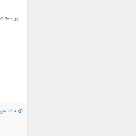
سامان جلیلی
سعید شهروز
روی
سعید مدرس
سیامک عباسی
سیاوش قمصری
سیروان خسروی
سینا بهداد
سینا حجازی
سینا سرلک
شاهین جمشیدپور
شهاب رمضان
شهرام شکوهی
علی ارشدی
علی اصحابی
لینک های 
علی بابا
علی باقری
علی پیشتاز