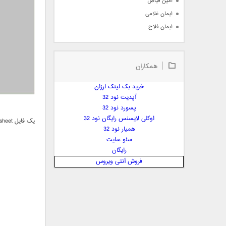
امین فیاض
ایمان غلامی
ایمان فلاح
بابک جهانبخش
بابک رادمنش
همکاران
بابک مافی
باراد
خرید بک لینک ارزان
بنیامین بهادری
آپدیت نود 32
بهراد شهریاری
پسورد نود 32
اوکلی لایسنس رایگان نود 32
بهنام صفوی
همیار نود 32
بهنام علمشاهی
سئو سایت
 پارسا صدیق
رایگان
پارسا چیلیک
فروش آنتی ویروس
پازل بند
پویا
پویا سالکی
پویان
پیمان زارعی