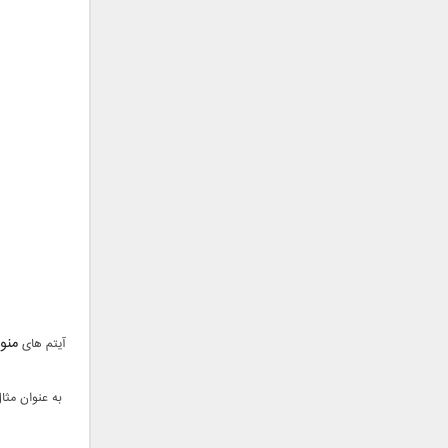
جمشید
حامد پهلان
حامد زمانی
حامد محضرنیا
حبیب
حسین توکلی
حمید اصغری
حمید طالب زاده
حمید عسکری
رامین بی باک
رستاک
رضا شیری
رضا صادقی
منو
آیتم های
رضا یزدانی
روزبه نعمت الهی
زانیار خسروی
سالار عقیلی