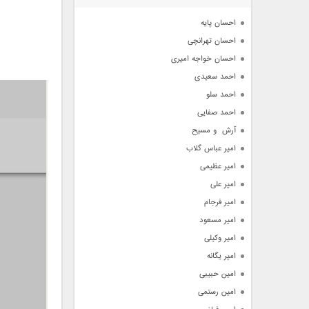
آرشیو
احسان پایه
احسان تهرانچی
احسان خواجه امیری
احمد سعیدی
احمد سلو
احمد صفایی
آرش  و مسیح
امیر عباس گلاب
امیر عظیمی
امیر علی
امیر فرجام
امیر مسعود
امیر وکیلی
امیر یگانه
امین حبیبی
امین رستمی