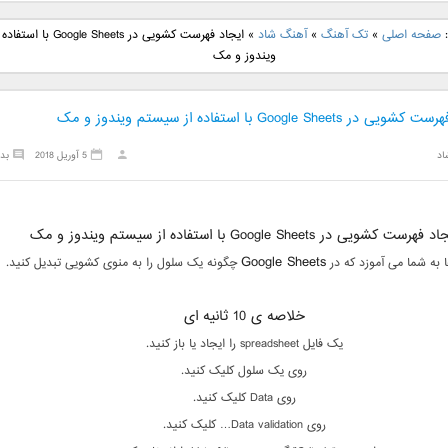
نگ جدید رضا
دانلود آهنگ جدید علی
دانلود آهنگ جدید مهدی
دانلود آهنگ ج
:
صفحه اصلی
»
تک آهنگ
»
آهنگ شاد
»
ایجاد فهرست کشویی در e Sheets
بنام نگار
لهراسبی بنام صورت
یراحی بنام اسرار
فرزین بنام
ویندوز و مک
در Google Sheets با استفاده از سیستم ویندوز و مک
اد
5 آوریل 2018
بد
 فهرست کشویی در Google Sheets با استفاده از سیستم ویندوز و مک
Google Sheets
ا به شما می آموزد که در
چگونه یک سلول را به منوی کشویی تبدیل کنید.
خلاصه ی 10 ثانیه ای
یک فایل spreadsheet را ایجاد یا باز کنید.
روی یک سلول کلیک کنید.
روی Data کلیک کنید.
روی Data validation… کلیک کنید.