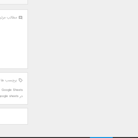
علی تکتا
علی رها
مطالب مرتب
علی رهبری
علی عباسی
علی عبدالمالکی
علی لهراسبی
علی هایپر
علیرضا روزگار
علیرضا طلیسچی
علیرضا قربانی
برچسب ها
عماد
,
Google Sheets
عماد طالب زاده
در google sheets در سیستم ویندوز
فاتح نورایی
فتاح فتحی
فرشید امین
فرهاد جواهر کلام
فرهاد دهقان