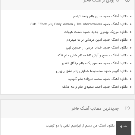
به زودی از آهنگ فاخر
دانلود آهنگ جدید سارن بنام واسه تولدم
دانلود آهنگ جدید The Chainsmokers و Emily Warren بنام Side Effects
دانلود موزیک ویدوی جدید حمید صفت هیهات
دانلود آهنگ جدید امین مرعشی برات میمردم
دانلود آهنگ جدید خدایا مرسی از حسین تهی
دانلود آهنگ مسیح و آرش AP به نام خیلی دلم تنگه
دانلود آهنگ جدید محسن یگانه بنام چنگال تقدیر
دانلود آلبوم جدید محمدرضا هدایتی بنام عشق پنهونی
دانلود آهنگ جدید محمد علیزاده بنام گلودرد
دانلود آهنگ جدید احمد سعیدی بنام واسه عشقه
جدیدترین مطالب آهنگ فاخر
دانلود آهنگ من مسم از ابراهیم الفتی با دو کیفیت