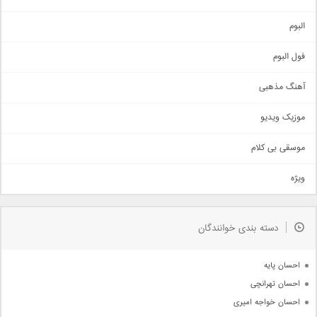
آهنگ شاد
البوم
غمگین
اجتماعی
فول البوم
آهنگ عاشقانه
آهنگ مذهبی
حماسی
اذری
موزیک ویدیو
سنتی
اهنگ بندرعباسی
موسقی بی کلام
تیتراژ
ویژه
دمو
مذهبی
به زودی
دسته بندی خوانندگان
جدیدترین ها
آرشیو
احسان پایه
احسان تهرانچی
احسان خواجه امیری