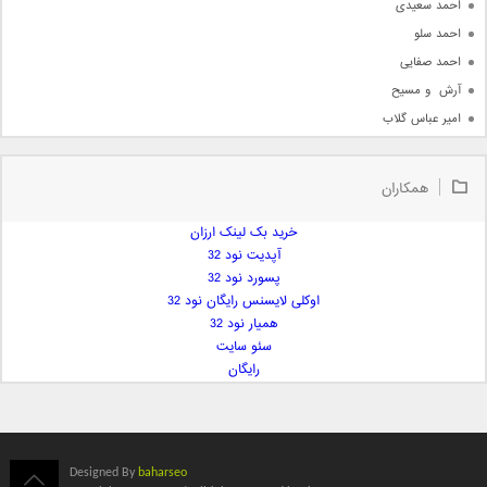
احمد سعیدی
احمد سلو
احمد صفایی
آرش  و مسیح
امیر عباس گلاب
امیر عظیمی
امیر علی
همکاران
امیر فرجام
امیر مسعود
خرید بک لینک ارزان
آپدیت نود 32
امیر وکیلی
پسورد نود 32
امیر یگانه
اوکلی لایسنس رایگان نود 32
امین حبیبی
همیار نود 32
امین رستمی
سئو سایت
رایگان
امین فیاض
ایمان غلامی
ایمان فلاح
بابک جهانبخش
Designed By
baharseo
بابک رادمنش