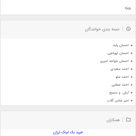
تیتراژ
ویژه
دمو
مذهبی
به زودی
دسته بندی خوانندگان
جدیدترین ها
آرشیو
احسان پایه
احسان تهرانچی
احسان خواجه امیری
احمد سعیدی
احمد سلو
احمد صفایی
آرش  و مسیح
امیر عباس گلاب
امیر عظیمی
امیر علی
همکاران
امیر فرجام
امیر مسعود
خرید بک لینک ارزان