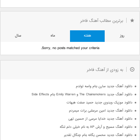
برترین مطالب آهنگ فاخر
روز
هفته
ماه
سال
Sorry, no posts matched your criteria.
به زودی از آهنگ فاخر
دانلود آهنگ جدید سارن بنام واسه تولدم
دانلود آهنگ جدید The Chainsmokers و Emily Warren بنام Side Effects
دانلود موزیک ویدوی جدید حمید صفت هیهات
دانلود آهنگ جدید امین مرعشی برات میمردم
دانلود آهنگ جدید خدایا مرسی از حسین تهی
دانلود آهنگ مسیح و آرش AP به نام خیلی دلم تنگه
دانلود آهنگ جدید محسن یگانه بنام چنگال تقدیر