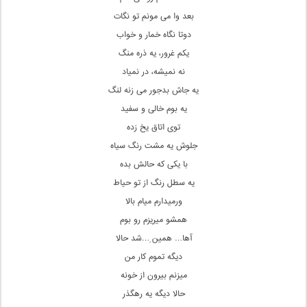
بعد وا می مونم تو نگات
دوتا نگاه خمار و خواب
یکم غرور، یه ذره منگ
نه نمیشه، در نمیاد
یه جاش بدجور می زنه لنگ
یه بوم خالی و سفید
توی اتاق یخ زده
جلوش یه مشت رنگ سیاه
با یکی که حالش بده
یه سطل رنگ از تو حیاط
ورمیدارم میام بالا
همشو میریزم رو بوم
آها… همین ِ…شد حالا
دیگه تموم کار من
میزنم بیرون از خونه
حالا دیگه یه رهگذر