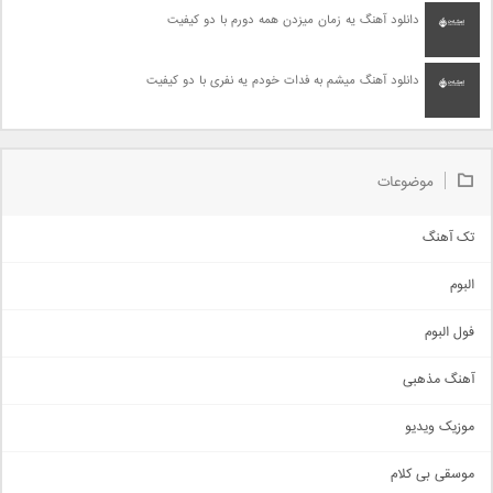
دانلود آهنگ یه زمان میزدن همه دورم با دو کیفیت
دانلود آهنگ میشم به فدات خودم یه نفری با دو کیفیت
موضوعات
تک آهنگ
آهنگ شاد
البوم
غمگین
اجتماعی
فول البوم
آهنگ عاشقانه
آهنگ مذهبی
حماسی
اذری
موزیک ویدیو
سنتی
اهنگ بندرعباسی
موسقی بی کلام