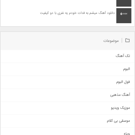
دانلود آهنگ میشم به فدات خودم یه نفری با دو کیفیت
موضوعات
تک آهنگ
آهنگ شاد
البوم
غمگین
اجتماعی
فول البوم
آهنگ عاشقانه
آهنگ مذهبی
حماسی
اذری
موزیک ویدیو
سنتی
اهنگ بندرعباسی
موسقی بی کلام
تیتراژ
ویژه
دمو