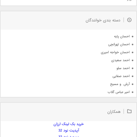
مذهبی
به زودی
دسته بندی خوانندگان
جدیدترین ها
آرشیو
احسان پایه
احسان تهرانچی
احسان خواجه امیری
احمد سعیدی
احمد سلو
احمد صفایی
آرش  و مسیح
امیر عباس گلاب
امیر عظیمی
امیر علی
همکاران
امیر فرجام
امیر مسعود
خرید بک لینک ارزان
آپدیت نود 32
امیر وکیلی