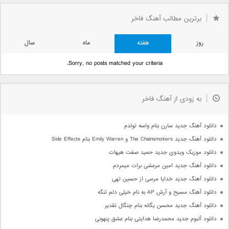
برترین مطالب آهنگ فاخر
روز
هفته
ماه
سال
Sorry, no posts matched your criteria.
به زودی از آهنگ فاخر
دانلود آهنگ جدید سارن بنام واسه تولدم
دانلود آهنگ جدید The Chainsmokers و Emily Warren بنام Side Effects
دانلود موزیک ویدوی جدید حمید صفت هیهات
دانلود آهنگ جدید امین مرعشی برات میمردم
دانلود آهنگ جدید خدایا مرسی از حسین تهی
دانلود آهنگ مسیح و آرش AP به نام خیلی دلم تنگه
دانلود آهنگ جدید محسن یگانه بنام چنگال تقدیر
دانلود آلبوم جدید محمدرضا هدایتی بنام عشق پنهونی