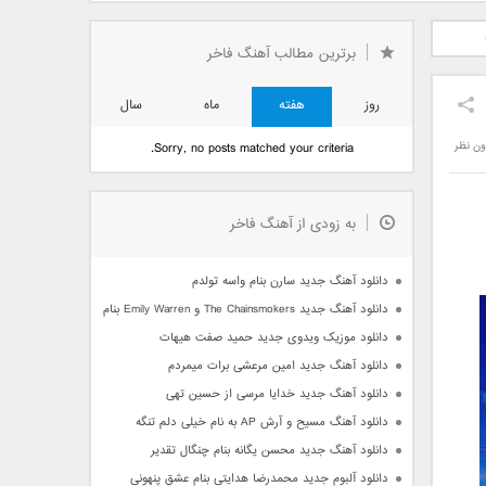
دید فرزاد
دانلود آهنگ جدید بهنام
دانلود آهنگ جدید علی
 آتیش
بانی بنام قرص قمر 2
یاسینی بنام دورترین نزدیک
برترین مطالب آهنگ فاخر
روز
هفته
ماه
سال
ون نظر
Sorry, no posts matched your criteria.
به زودی از آهنگ فاخر
دانلود آهنگ جدید سارن بنام واسه تولدم
دانلود آهنگ جدید The Chainsmokers و Emily Warren بنام Side Effects
دانلود موزیک ویدوی جدید حمید صفت هیهات
دانلود آهنگ جدید امین مرعشی برات میمردم
دانلود آهنگ جدید خدایا مرسی از حسین تهی
دانلود آهنگ مسیح و آرش AP به نام خیلی دلم تنگه
دانلود آهنگ جدید محسن یگانه بنام چنگال تقدیر
دانلود آلبوم جدید محمدرضا هدایتی بنام عشق پنهونی