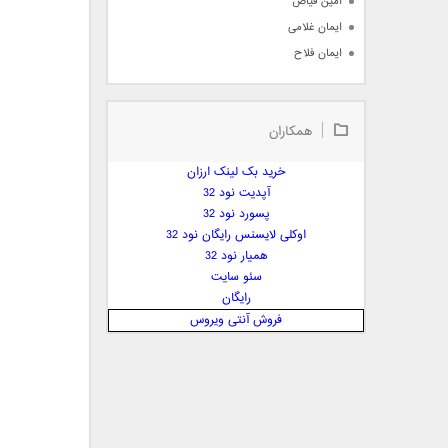
امین فیاض
ایمان غلامی
ایمان فلاح
بابک جهانبخش
بابک رادمنش
همکاران
بابک مافی
باراد
خرید بک لینک ارزان
بنیامین بهادری
آپدیت نود 32
بهراد شهریاری
پسورد نود 32
اوکلی لایسنس رایگان نود 32
بهنام صفوی
همیار نود 32
بهنام علمشاهی
سئو سایت
 پارسا صدیق
رایگان
پارسا چیلیک
فروش آنتی ویروس
پازل بند
پویا
پویا سالکی
پویان
پیمان زارعی