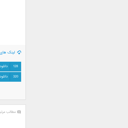
جمشید
حامد پهلان
حامد زمانی
حامد محضرنیا
حبیب
حسین توکلی
حمید اصغری
لینک های 
حمید طالب زاده
حمید عسکری
128
دانلود
رامین بی باک
320
دانلود
رستاک
رضا شیری
رضا صادقی
رضا یزدانی
روزبه نعمت الهی
مطالب مرتب
زانیار خسروی
سالار عقیلی