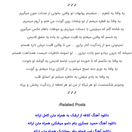
🎵🎵🎵
یه وقتا یه شعرم … مبشینم رولبهات تو وقتی بخونی از صدات جون میگیرم
یه وقتا یه قطره میشم از تو چشات روی گونت می فتم و آروم میمیرم
یه شاخه گلم که میچینی با دستات میزاریم رو موهات باهام عکس میگیری
یه حسم که وقتی میفتم به قلبت میفتی به یاده یه عشق قدیمی
نمیتونی منو از زندگیت کنار بزاری … من تا وقتی قلبت تپش داره هستم
نمیشه که بارون بیادو منو یادت نیاری … تو تمومه خاطرات خیست همداهت هستم
یه وقتا یه عکسم که تا خورده تو جیب لباسه قدیمی یه گوشه تو خونت
یه وقتا یه نورم دمه صبح میشم رد از کنارای پرده میفتم رو گونت
یه وقتا به یادم میفتی یه خاطره میشم تو اعماق قلب
وجودم شکستست تو هر تیکه از من تو هر لحظه از زندگیت پخش و پرته
🎵🎵🎵
Related Posts:
دانلود آهنگ کلافه از ارشک به همراه متن کامل ترانه
دانلود آهنگ حمید عسکری بنام دلمو میشکنی همراه متن ترانه
دانلود آهنگ امیر فرجام بنام رومانتیک همراه متن ترانه