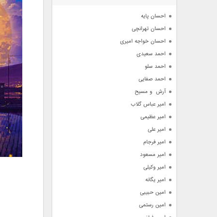
آرشیو
احسان پایه
احسان تهرانچی
احسان خواجه امیری
احمد سعیدی
احمد سلو
احمد صفایی
آرش  و مسیح
امیر عباس گلاب
امیر عظیمی
امیر علی
امیر فرجام
امیر مسعود
امیر وکیلی
امیر یگانه
امین حبیبی
امین رستمی