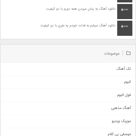
دانلود آهنگ یه زمان میزدن همه دورم با دو کیفیت
دانلود آهنگ میشم به فدات خودم یه نفری با دو کیفیت
موضوعات
تک آهنگ
آهنگ شاد
البوم
غمگین
اجتماعی
فول البوم
آهنگ عاشقانه
آهنگ مذهبی
حماسی
اذری
موزیک ویدیو
سنتی
اهنگ بندرعباسی
موسقی بی کلام