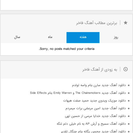
برترین مطالب آهنگ فاخر
روز
هفته
ماه
سال
Sorry, no posts matched your criteria.
به زودی از آهنگ فاخر
دانلود آهنگ جدید سارن بنام واسه تولدم
دانلود آهنگ جدید The Chainsmokers و Emily Warren بنام Side Effects
دانلود موزیک ویدوی جدید حمید صفت هیهات
دانلود آهنگ جدید امین مرعشی برات میمردم
دانلود آهنگ جدید خدایا مرسی از حسین تهی
دانلود آهنگ مسیح و آرش AP به نام خیلی دلم تنگه
دانلود آهنگ جدید محسن یگانه بنام چنگال تقدیر