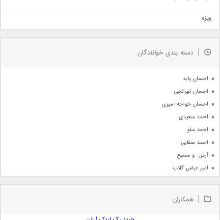
تیتراژ
ویژه
دمو
مذهبی
به زودی
دسته بندی خوانندگان
جدیدترین ها
آرشیو
احسان پایه
احسان تهرانچی
احسان خواجه امیری
احمد سعیدی
احمد سلو
احمد صفایی
آرش  و مسیح
امیر عباس گلاب
امیر عظیمی
امیر علی
همکاران
امیر فرجام
امیر مسعود
خرید بک لینک ارزان