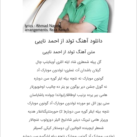
دانلود آهنگ تولد از احمد نایبی
متن آهنگ تولد از احمد نایبی
گل پیله شمعلری شاد ایله ائلری اُوینایئپ چال
گیلان باشدان آت غملری؛ تولدون موبارک آد
گونون موبارک نه نئچه بیله ایلر گوره سن دوباره
نه گوزل جشن دیر بوگون بو یئر ده چالیب اوخویورلار
هامی بیر یرده بزنیب اوطاقلارایواندا چولده یاشایاسان
سنی یوز ائل عو مورده تولدون موبارک آد گونون موبارک
نئچه بیله ایئلر گوره سن دوباره( 2) حورمتتیِگناغلار هدیه
وریرلر هامی تبریک دیئیر شادلیخ الیلر دوزولوب غنچالار
شمعلر ایچینده الچالین آی دوستلار کیکی کسیللر
تولدون موبارک آد گونون موبارک نئچه بیله ایلرگوره سن دوباره