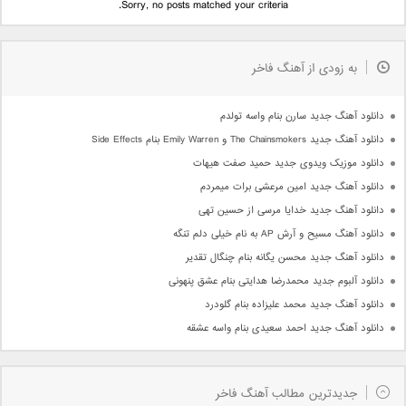
Sorry, no posts matched your criteria.
به زودی از آهنگ فاخر
دانلود آهنگ جدید سارن بنام واسه تولدم
دانلود آهنگ جدید The Chainsmokers و Emily Warren بنام Side Effects
دانلود موزیک ویدوی جدید حمید صفت هیهات
دانلود آهنگ جدید امین مرعشی برات میمردم
دانلود آهنگ جدید خدایا مرسی از حسین تهی
دانلود آهنگ مسیح و آرش AP به نام خیلی دلم تنگه
دانلود آهنگ جدید محسن یگانه بنام چنگال تقدیر
دانلود آلبوم جدید محمدرضا هدایتی بنام عشق پنهونی
دانلود آهنگ جدید محمد علیزاده بنام گلودرد
دانلود آهنگ جدید احمد سعیدی بنام واسه عشقه
جدیدترین مطالب آهنگ فاخر