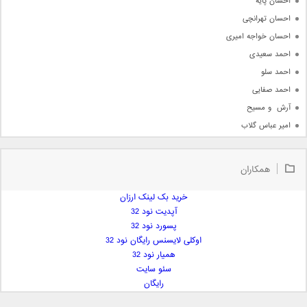
احسان پایه
احسان تهرانچی
احسان خواجه امیری
احمد سعیدی
احمد سلو
احمد صفایی
آرش  و مسیح
امیر عباس گلاب
امیر عظیمی
امیر علی
همکاران
امیر فرجام
امیر مسعود
خرید بک لینک ارزان
آپدیت نود 32
امیر وکیلی
پسورد نود 32
امیر یگانه
اوکلی لایسنس رایگان نود 32
امین حبیبی
همیار نود 32
امین رستمی
سئو سایت
رایگان
امین فیاض
ایمان غلامی