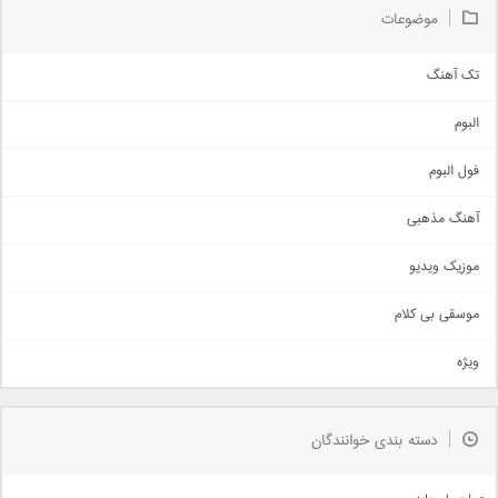
موضوعات
تک آهنگ
آهنگ شاد
البوم
غمگین
اجتماعی
فول البوم
آهنگ عاشقانه
آهنگ مذهبی
حماسی
اذری
موزیک ویدیو
سنتی
اهنگ بندرعباسی
موسقی بی کلام
تیتراژ
ویژه
دمو
مذهبی
به زودی
دسته بندی خوانندگان
جدیدترین ها
آرشیو