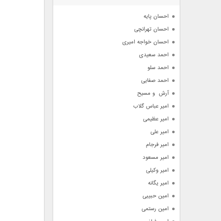
آرشیو
احسان پایه
احسان تهرانچی
احسان خواجه امیری
احمد سعیدی
احمد سلو
احمد صفایی
آرش  و مسیح
امیر عباس گلاب
امیر عظیمی
امیر علی
امیر فرجام
امیر مسعود
امیر وکیلی
امیر یگانه
امین حبیبی
امین رستمی