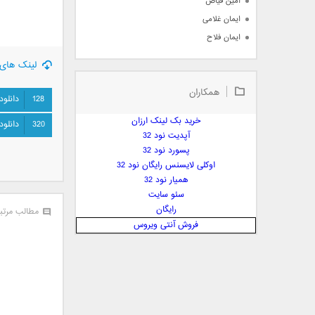
امین فیاض
ایمان غلامی
ایمان فلاح
بابک جهانبخش
لینک های 
بابک رادمنش
همکاران
بابک مافی
128
دانلود
باراد
خرید بک لینک ارزان
320
دانلود
بنیامین بهادری
آپدیت نود 32
بهراد شهریاری
پسورد نود 32
اوکلی لایسنس رایگان نود 32
بهنام صفوی
همیار نود 32
بهنام علمشاهی
سئو سایت
 پارسا صدیق
رایگان
مطالب مرتب
پارسا چیلیک
فروش آنتی ویروس
پازل بند
پویا
پویا سالکی
پویان
پیمان زارعی