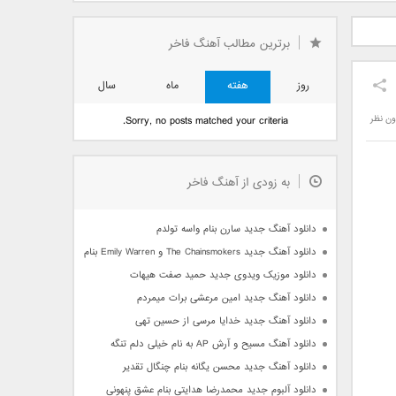
دید فرزاد
دانلود آهنگ جدید بهنام
دانلود آهنگ جدید علی
 آتیش
بانی بنام قرص قمر 2
یاسینی بنام دورترین نزدیک
برترین مطالب آهنگ فاخر
روز
هفته
ماه
سال
ون نظر
Sorry, no posts matched your criteria.
به زودی از آهنگ فاخر
دانلود آهنگ جدید سارن بنام واسه تولدم
دانلود آهنگ جدید The Chainsmokers و Emily Warren بنام Side Effects
دانلود موزیک ویدوی جدید حمید صفت هیهات
دانلود آهنگ جدید امین مرعشی برات میمردم
دانلود آهنگ جدید خدایا مرسی از حسین تهی
دانلود آهنگ مسیح و آرش AP به نام خیلی دلم تنگه
دانلود آهنگ جدید محسن یگانه بنام چنگال تقدیر
دانلود آلبوم جدید محمدرضا هدایتی بنام عشق پنهونی