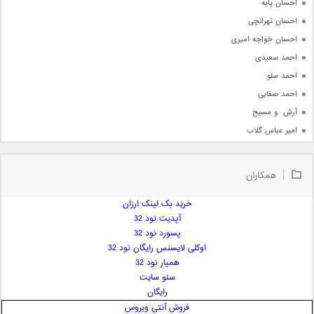
احسان پایه
احسان تهرانچی
احسان خواجه امیری
احمد سعیدی
احمد سلو
احمد صفایی
آرش  و مسیح
امیر عباس گلاب
امیر عظیمی
امیر علی
همکاران
امیر فرجام
امیر مسعود
خرید بک لینک ارزان
آپدیت نود 32
امیر وکیلی
پسورد نود 32
امیر یگانه
اوکلی لایسنس رایگان نود 32
امین حبیبی
همیار نود 32
امین رستمی
سئو سایت
رایگان
امین فیاض
فروش آنتی ویروس
ایمان غلامی