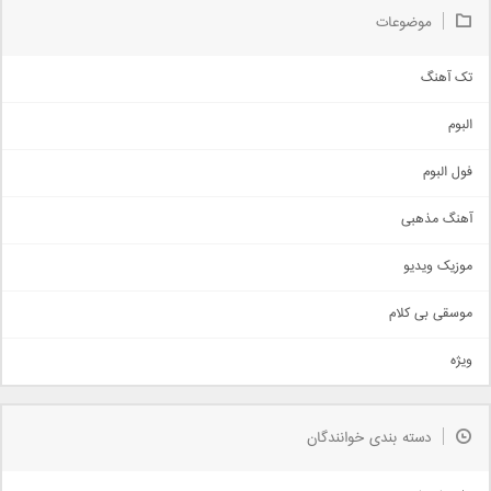
موضوعات
تک آهنگ
آهنگ شاد
البوم
غمگین
اجتماعی
فول البوم
آهنگ عاشقانه
آهنگ مذهبی
حماسی
اذری
موزیک ویدیو
سنتی
اهنگ بندرعباسی
موسقی بی کلام
تیتراژ
ویژه
دمو
مذهبی
به زودی
دسته بندی خوانندگان
جدیدترین ها
آرشیو