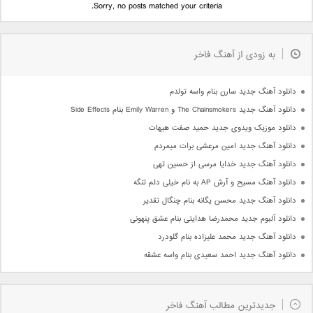
Sorry, no posts matched your criteria.
به زودی از آهنگ فاخر
دانلود آهنگ جدید سارن بنام واسه تولدم
دانلود آهنگ جدید The Chainsmokers و Emily Warren بنام Side Effects
دانلود موزیک ویدوی جدید حمید صفت هیهات
دانلود آهنگ جدید امین مرعشی برات میمردم
دانلود آهنگ جدید خدایا مرسی از حسین تهی
دانلود آهنگ مسیح و آرش AP به نام خیلی دلم تنگه
دانلود آهنگ جدید محسن یگانه بنام چنگال تقدیر
دانلود آلبوم جدید محمدرضا هدایتی بنام عشق پنهونی
دانلود آهنگ جدید محمد علیزاده بنام گلودرد
دانلود آهنگ جدید احمد سعیدی بنام واسه عشقه
جدیدترین مطالب آهنگ فاخر