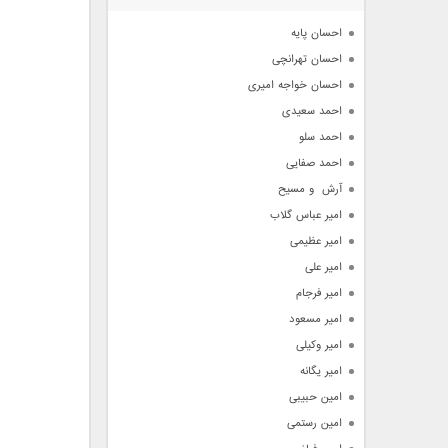
آرشیو
احسان پایه
احسان تهرانچی
احسان خواجه امیری
احمد سعیدی
احمد سلو
احمد صفایی
آرش  و مسیح
امیر عباس گلاب
امیر عظیمی
امیر علی
امیر فرجام
امیر مسعود
امیر وکیلی
امیر یگانه
امین حبیبی
امین رستمی