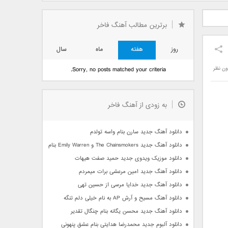
دید فرزاد
دانلود آهنگ جدید بهنام
دانلود آهنگ جدید علی
 آتیش
بانی بنام قرص قمر 2
یاسینی بنام دورترین نزدیک
برترین مطالب آهنگ فاخر
روز
هفته
ماه
سال
ون نظر
Sorry, no posts matched your criteria.
به زودی از آهنگ فاخر
دانلود آهنگ جدید سارن بنام واسه تولدم
دانلود آهنگ جدید The Chainsmokers و Emily Warren بنام Side Effects
دانلود موزیک ویدوی جدید حمید صفت هیهات
دانلود آهنگ جدید امین مرعشی برات میمردم
دانلود آهنگ جدید خدایا مرسی از حسین تهی
دانلود آهنگ مسیح و آرش AP به نام خیلی دلم تنگه
دانلود آهنگ جدید محسن یگانه بنام چنگال تقدیر
دانلود آلبوم جدید محمدرضا هدایتی بنام عشق پنهونی