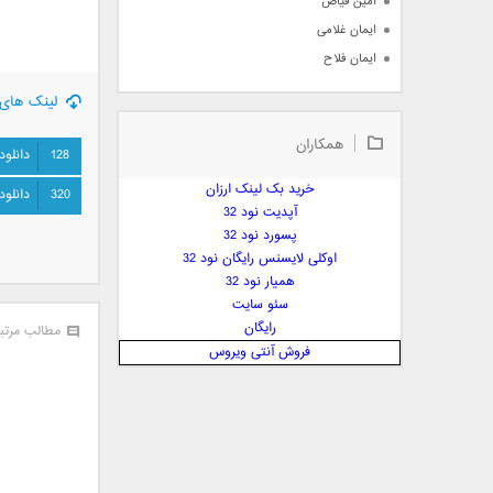
امین فیاض
ایمان غلامی
ایمان فلاح
بابک جهانبخش
لینک های 
بابک رادمنش
همکاران
بابک مافی
128
دانلود
باراد
خرید بک لینک ارزان
320
دانلود
بنیامین بهادری
آپدیت نود 32
بهراد شهریاری
پسورد نود 32
اوکلی لایسنس رایگان نود 32
بهنام صفوی
همیار نود 32
بهنام علمشاهی
سئو سایت
 پارسا صدیق
رایگان
مطالب مرتب
پارسا چیلیک
فروش آنتی ویروس
پازل بند
پویا
پویا سالکی
پویان
پیمان زارعی