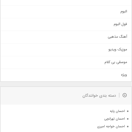
آهنگ شاد
البوم
غمگین
اجتماعی
فول البوم
آهنگ عاشقانه
آهنگ مذهبی
حماسی
اذری
موزیک ویدیو
سنتی
اهنگ بندرعباسی
موسقی بی کلام
تیتراژ
ویژه
دمو
مذهبی
به زودی
دسته بندی خوانندگان
جدیدترین ها
آرشیو
احسان پایه
احسان تهرانچی
احسان خواجه امیری