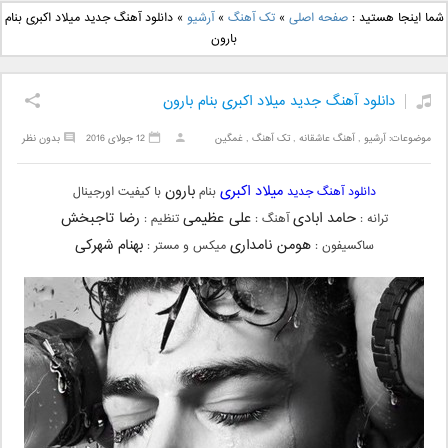
دانلود آهنگ جدید بهنام
دانلود آهنگ جدید علی
شما اینجا هستید :
صفحه اصلی
»
تک آهنگ
»
آرشیو
»
دانلود آهنگ جدید میلاد اکبری بنام
بانی بنام قرص قمر 2
یاسینی بنام دورترین نزدیک
بارون
دانلود آهنگ جدید میلاد اکبری بنام بارون
موضوعات:
آرشیو
,
آهنگ عاشقانه
,
تک آهنگ
,
غمگین
12 جولای 2016
بدون نظر
میلاد اکبری
بارون
دانلود آهنگ جدید
بنام
با کیفیت اورجینال
حامد ابادی
علی عظیمی
رضا تاجبخش
ترانه :
آهنگ :
تنظیم :
هومن نامداری
بهنام شهرکی
ساکسیفون :
میکس و مستر :