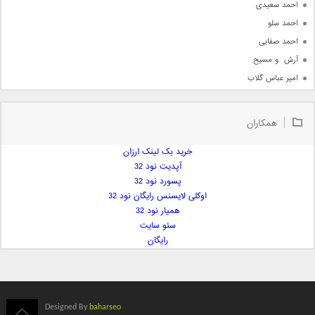
احمد سعیدی
احمد سلو
احمد صفایی
آرش  و مسیح
امیر عباس گلاب
امیر عظیمی
امیر علی
همکاران
امیر فرجام
امیر مسعود
خرید بک لینک ارزان
آپدیت نود 32
امیر وکیلی
پسورد نود 32
امیر یگانه
اوکلی لایسنس رایگان نود 32
امین حبیبی
همیار نود 32
امین رستمی
سئو سایت
رایگان
امین فیاض
ایمان غلامی
ایمان فلاح
بابک جهانبخش
Designed By
baharseo