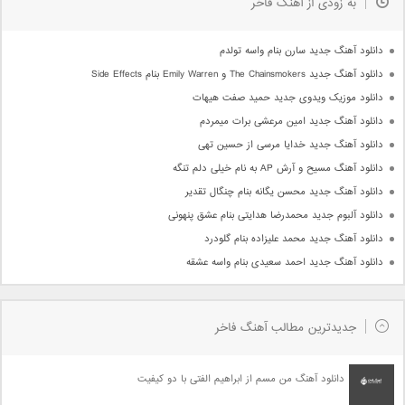
به زودی از آهنگ فاخر
دانلود آهنگ جدید سارن بنام واسه تولدم
دانلود آهنگ جدید The Chainsmokers و Emily Warren بنام Side Effects
دانلود موزیک ویدوی جدید حمید صفت هیهات
دانلود آهنگ جدید امین مرعشی برات میمردم
دانلود آهنگ جدید خدایا مرسی از حسین تهی
دانلود آهنگ مسیح و آرش AP به نام خیلی دلم تنگه
دانلود آهنگ جدید محسن یگانه بنام چنگال تقدیر
دانلود آلبوم جدید محمدرضا هدایتی بنام عشق پنهونی
دانلود آهنگ جدید محمد علیزاده بنام گلودرد
دانلود آهنگ جدید احمد سعیدی بنام واسه عشقه
جدیدترین مطالب آهنگ فاخر
دانلود آهنگ من مسم از ابراهیم الفتی با دو کیفیت