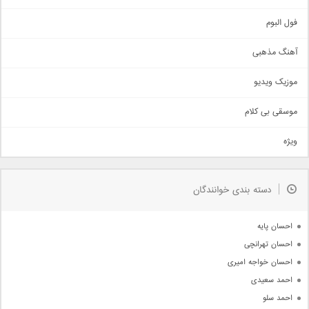
غمگین
اجتماعی
فول البوم
آهنگ عاشقانه
آهنگ مذهبی
حماسی
اذری
موزیک ویدیو
سنتی
اهنگ بندرعباسی
موسقی بی کلام
تیتراژ
ویژه
دمو
مذهبی
به زودی
دسته بندی خوانندگان
جدیدترین ها
آرشیو
احسان پایه
احسان تهرانچی
احسان خواجه امیری
احمد سعیدی
احمد سلو