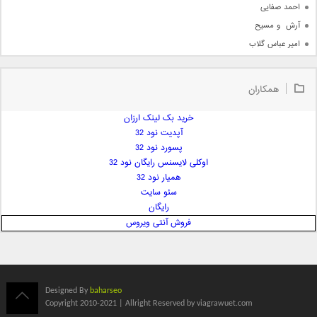
احمد صفایی
آرش  و مسیح
امیر عباس گلاب
امیر عظیمی
امیر علی
همکاران
امیر فرجام
امیر مسعود
خرید بک لینک ارزان
آپدیت نود 32
امیر وکیلی
پسورد نود 32
امیر یگانه
اوکلی لایسنس رایگان نود 32
امین حبیبی
همیار نود 32
امین رستمی
سئو سایت
رایگان
امین فیاض
فروش آنتی ویروس
ایمان غلامی
ایمان فلاح
بابک جهانبخش
بابک رادمنش
Designed By
baharseo
بابک مافی
Copyright 2010-2021 | Allright Reserved by viagrawuet.com