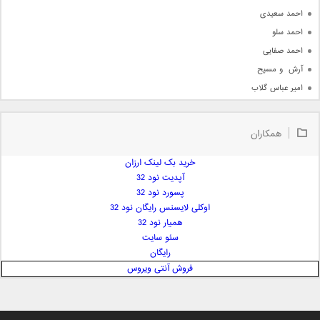
احمد سعیدی
احمد سلو
احمد صفایی
آرش  و مسیح
امیر عباس گلاب
امیر عظیمی
امیر علی
همکاران
امیر فرجام
امیر مسعود
خرید بک لینک ارزان
آپدیت نود 32
امیر وکیلی
پسورد نود 32
امیر یگانه
اوکلی لایسنس رایگان نود 32
امین حبیبی
همیار نود 32
امین رستمی
سئو سایت
رایگان
امین فیاض
فروش آنتی ویروس
ایمان غلامی
ایمان فلاح
بابک جهانبخش