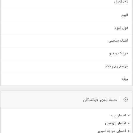
تک آهنگ
آهنگ شاد
البوم
غمگین
اجتماعی
فول البوم
آهنگ عاشقانه
آهنگ مذهبی
حماسی
اذری
موزیک ویدیو
سنتی
اهنگ بندرعباسی
موسقی بی کلام
تیتراژ
ویژه
دمو
مذهبی
به زودی
دسته بندی خوانندگان
جدیدترین ها
آرشیو
احسان پایه
احسان تهرانچی
احسان خواجه امیری