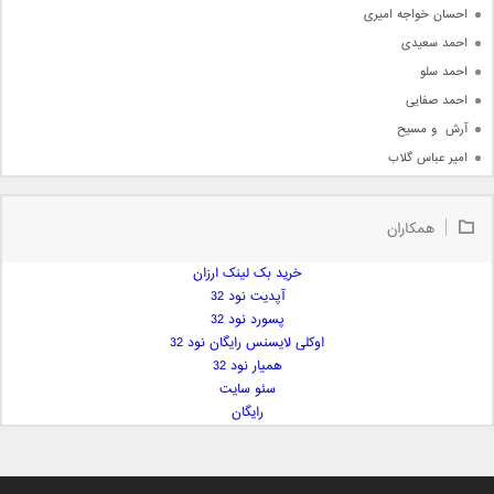
احسان خواجه امیری
احمد سعیدی
احمد سلو
احمد صفایی
آرش  و مسیح
امیر عباس گلاب
امیر عظیمی
امیر علی
همکاران
امیر فرجام
امیر مسعود
خرید بک لینک ارزان
آپدیت نود 32
امیر وکیلی
پسورد نود 32
امیر یگانه
اوکلی لایسنس رایگان نود 32
امین حبیبی
همیار نود 32
امین رستمی
سئو سایت
رایگان
امین فیاض
ایمان غلامی
ایمان فلاح