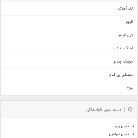
تک آهنگ
آهنگ شاد
البوم
غمگین
اجتماعی
فول البوم
آهنگ عاشقانه
آهنگ مذهبی
حماسی
اذری
موزیک ویدیو
سنتی
اهنگ بندرعباسی
موسقی بی کلام
تیتراژ
ویژه
دمو
مذهبی
به زودی
دسته بندی خوانندگان
جدیدترین ها
آرشیو
احسان پایه
احسان تهرانچی