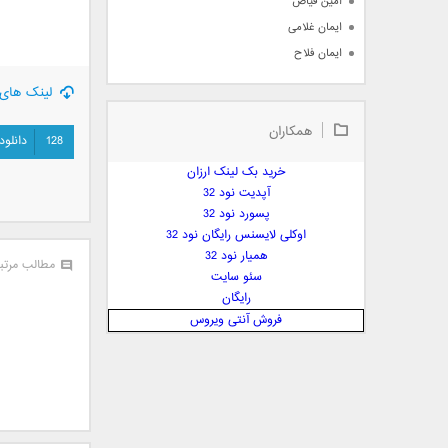
امین فیاض
ایمان غلامی
ایمان فلاح
بابک جهانبخش
لینک های 
بابک رادمنش
همکاران
بابک مافی
128
دانلود
باراد
خرید بک لینک ارزان
بنیامین بهادری
آپدیت نود 32
بهراد شهریاری
پسورد نود 32
اوکلی لایسنس رایگان نود 32
بهنام صفوی
همیار نود 32
بهنام علمشاهی
مطالب مرتب
سئو سایت
 پارسا صدیق
رایگان
پارسا چیلیک
فروش آنتی ویروس
پازل بند
پویا
پویا سالکی
پویان
پیمان زارعی