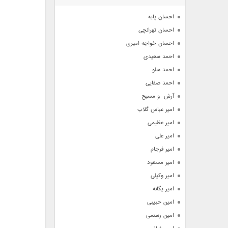
آرشیو
احسان پایه
احسان تهرانچی
احسان خواجه امیری
احمد سعیدی
احمد سلو
احمد صفایی
آرش  و مسیح
امیر عباس گلاب
امیر عظیمی
امیر علی
امیر فرجام
امیر مسعود
امیر وکیلی
امیر یگانه
امین حبیبی
امین رستمی