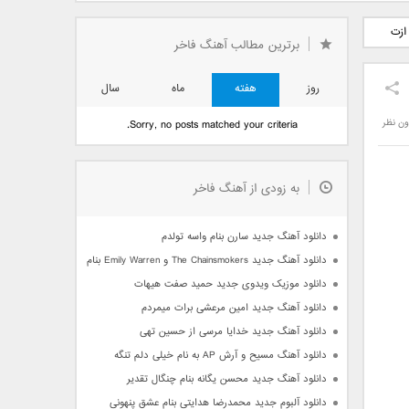
دید فرزاد
دانلود آهنگ جدید بهنام
دانلود آهنگ جدید علی
ازت
 آتیش
بانی بنام قرص قمر 2
یاسینی بنام دورترین نزدیک
برترین مطالب آهنگ فاخر
روز
هفته
ماه
سال
ون نظر
Sorry, no posts matched your criteria.
به زودی از آهنگ فاخر
دانلود آهنگ جدید سارن بنام واسه تولدم
دانلود آهنگ جدید The Chainsmokers و Emily Warren بنام Side Effects
دانلود موزیک ویدوی جدید حمید صفت هیهات
دانلود آهنگ جدید امین مرعشی برات میمردم
دانلود آهنگ جدید خدایا مرسی از حسین تهی
دانلود آهنگ مسیح و آرش AP به نام خیلی دلم تنگه
دانلود آهنگ جدید محسن یگانه بنام چنگال تقدیر
دانلود آلبوم جدید محمدرضا هدایتی بنام عشق پنهونی