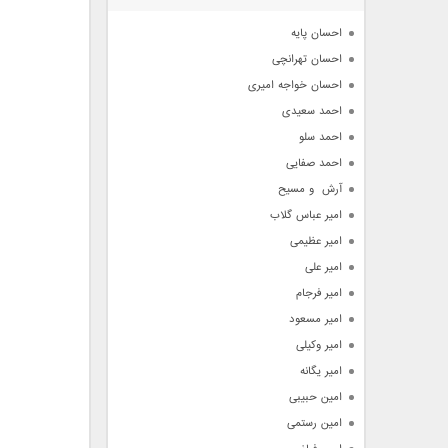
آرشیو
احسان پایه
احسان تهرانچی
احسان خواجه امیری
احمد سعیدی
احمد سلو
احمد صفایی
آرش  و مسیح
امیر عباس گلاب
امیر عظیمی
امیر علی
امیر فرجام
امیر مسعود
امیر وکیلی
امیر یگانه
امین حبیبی
امین رستمی