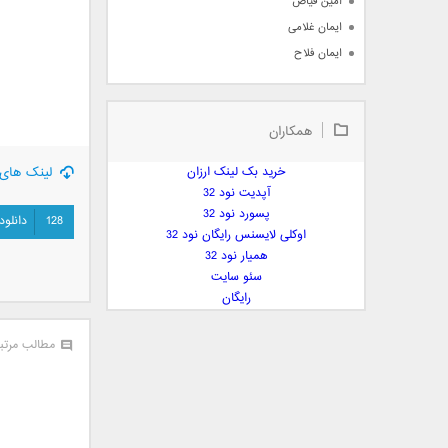
امین فیاض
ایمان غلامی
ایمان فلاح
بابک جهانبخش
بابک رادمنش
همکاران
بابک مافی
باراد
خرید بک لینک ارزان
لینک های 
بنیامین بهادری
آپدیت نود 32
بهراد شهریاری
پسورد نود 32
128
دانلود
اوکلی لایسنس رایگان نود 32
بهنام صفوی
همیار نود 32
بهنام علمشاهی
سئو سایت
 پارسا صدیق
رایگان
پارسا چیلیک
پازل بند
مطالب مرتب
پویا
پویا سالکی
پویان
پیمان زارعی