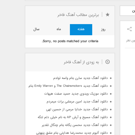
دید فرزاد
دانلود آهنگ جدید بهنام
دانلود آهنگ جدید علی
ن
 آتیش
بانی بنام قرص قمر 2
یاسینی بنام دورترین نزدیک
برترین مطالب آهنگ فاخر
روز
هفته
ماه
سال
ون نظر
Sorry, no posts matched your criteria.
به زودی از آهنگ فاخر
دانلود آهنگ جدید سارن بنام واسه تولدم
دانلود آهنگ جدید The Chainsmokers و Emily Warren بنام Side Effects
دانلود موزیک ویدوی جدید حمید صفت هیهات
دانلود آهنگ جدید امین مرعشی برات میمردم
دانلود آهنگ جدید خدایا مرسی از حسین تهی
دانلود آهنگ مسیح و آرش AP به نام خیلی دلم تنگه
دانلود آهنگ جدید محسن یگانه بنام چنگال تقدیر
دانلود آلبوم جدید محمدرضا هدایتی بنام عشق پنهونی